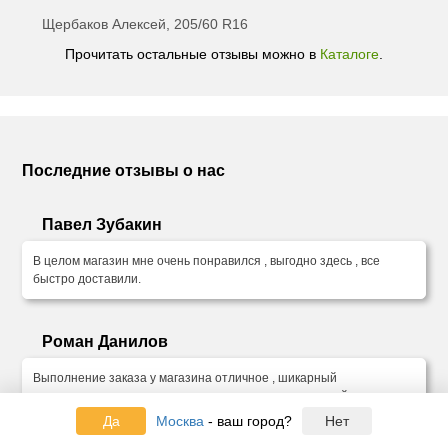
Щербаков Алексей, 205/60 R16
Прочитать остальные отзывы можно в
Каталоге
.
Последние отзывы о нас
Павел Зубакин
В целом магазин мне очень понравился , выгодно здесь , все
быстро доставили.
Роман Данилов
Выполнение заказа у магазина отличное , шикарный
ассортимент, цены самые лучшие что мне удалось найти в
интернете . Доставили оперативно, все удобно . Могу только
Да
Москва
- ваш город?
Нет
порекомендовать магазин. Респект.