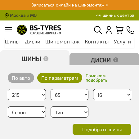
Записаться онлайн на шиномонтаж
Москва и МО
44 шинных центра
Шины
Диски
Шиномонтаж
Контакты
Услуги
А
Шины
Диски
Поможем
По авто
По параметрам
подобрать
Подобрать шины