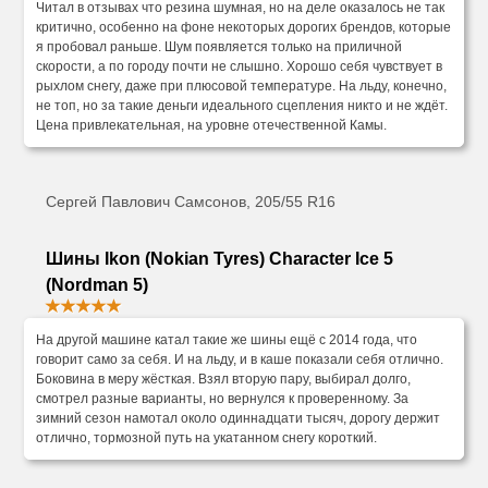
Читал в отзывах что резина шумная, но на деле оказалось не так
критично, особенно на фоне некоторых дорогих брендов, которые
я пробовал раньше. Шум появляется только на приличной
скорости, а по городу почти не слышно. Хорошо себя чувствует в
рыхлом снегу, даже при плюсовой температуре. На льду, конечно,
не топ, но за такие деньги идеального сцепления никто и не ждёт.
Цена привлекательная, на уровне отечественной Камы.
Сергей Павлович Самсонов, 205/55 R16
Шины Ikon (Nokian Tyres) Character Ice 5
(Nordman 5)
На другой машине катал такие же шины ещё с 2014 года, что
говорит само за себя. И на льду, и в каше показали себя отлично.
Боковина в меру жёсткая. Взял вторую пару, выбирал долго,
смотрел разные варианты, но вернулся к проверенному. За
зимний сезон намотал около одиннадцати тысяч, дорогу держит
отлично, тормозной путь на укатанном снегу короткий.