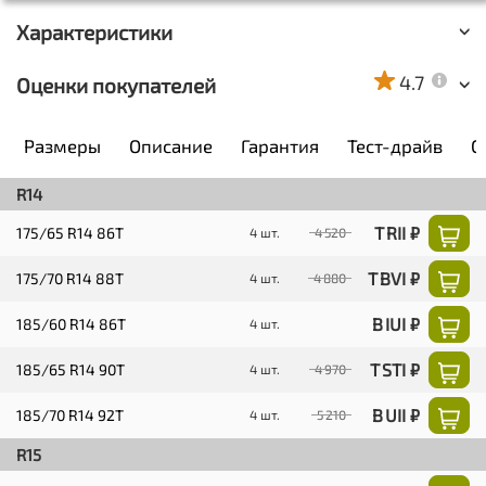
Характеристики
4.7
Оценки покупателей
Размеры
Описание
Гарантия
Тест-драйв
О
R14
T RII ₽
175/65 R14 86T
4 шт.
4 520
T BVI ₽
175/70 R14 88T
4 шт.
4 880
B IUI ₽
185/60 R14 86T
4 шт.
T STI ₽
185/65 R14 90T
4 шт.
4 970
B UII ₽
185/70 R14 92T
4 шт.
5 210
R15