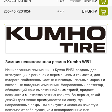
UB FJI ₽
255/40 R20 101H
4 шт.
15 880
UF URI ₽
255/45 R20 105H
4 шт.
Зимняя нешипованная резина Kumho WI51
Нешипованные зимние шины Кумхо ВИ51 созданы для
эксплуатации в регионах с переменчивым климатом, для
которого свойственны частые снегопады, сильные морозы и
внезапные погодные изменения. Направленный протектор,
обладающий ярко выраженной симметрией, придает
покрышкам множество важных свойств. Во-первых, такой
дизайн дает явное преимущество на снегу, где
направленные покрышки с рисунком «елочка» зачастую
показывают себя лучше, чем ненаправленные или