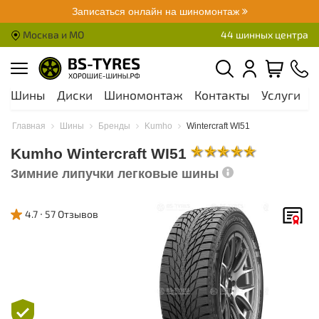
Записаться онлайн на шиномонтаж
Москва и МО
44 шинных центра
Шины
Диски
Шиномонтаж
Контакты
Услуги
А
Главная
Шины
Бренды
Kumho
Wintercraft WI51
Kumho Wintercraft WI51
Зимние липучки легковые шины
4.7
57 Отзывов