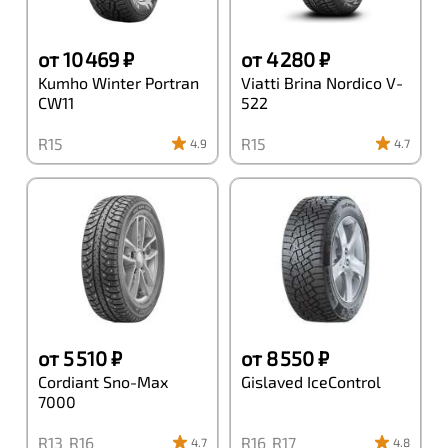
от 10 469 ₽
от 4 280 ₽
Kumho Winter Portran
Viatti Brina Nordico V-
CW11
522
R15
R15
4.9
4.7
от 5 510 ₽
от 8 550 ₽
Cordiant Sno-Max
Gislaved IceControl
7000
R13
R16
R16
R17
4.7
4.8