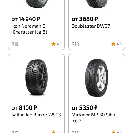
от 14 940 ₽
от 3 680 ₽
Ikon Nordman 8
Doublestar DW07
(Character Ice 8)
R19
R14
4.7
4.8
от 8 100 ₽
от 5 350 ₽
Sailun Ice Blazer WST3
Matador MP 30 Sibir
Ice 2
R17
R15
4.7
4.7