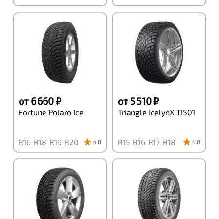
от 6 660 ₽
от 5 510 ₽
Fortune Polaro Ice
Triangle IcelynX TI501
R16
R18
R19
R20
R15
R16
R17
R18
4.8
4.8