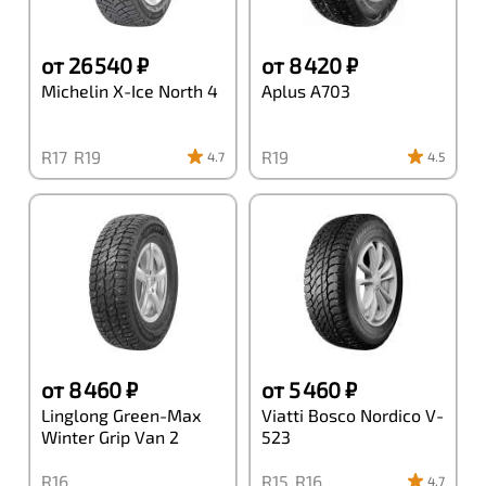
от 26 540 ₽
от 8 420 ₽
Michelin X-Ice North 4
Aplus A703
R17
R19
R19
4.7
4.5
от 8 460 ₽
от 5 460 ₽
Linglong Green-Max
Viatti Bosco Nordico V-
Winter Grip Van 2
523
R16
R15
R16
4.7