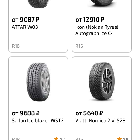
от 9 087 ₽
от 12 910 ₽
ATTAR W03
Ikon (Nokian Tyres)
Autograph Ice C4
R16
R16
от 9 688 ₽
от 5 640 ₽
Sailun Ice blazer WST2
Viatti Nordico 2 V-528
R18
R16
4.7
4.8