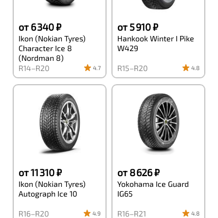
от 6 340 ₽
от 5 910 ₽
Ikon (Nokian Tyres)
Hankook Winter I Pike
Character Ice 8
W429
(Nordman 8)
R14–R20
R15–R20
4.7
4.8
от 11 310 ₽
от 8 626 ₽
Ikon (Nokian Tyres)
Yokohama Ice Guard
Autograph Ice 10
IG65
R16–R20
R16–R21
4.9
4.8