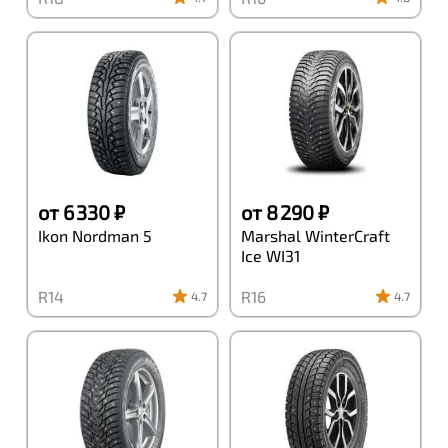
от 6 330 ₽
от 8 290 ₽
Ikon Nordman 5
Marshal WinterCraft
Ice WI31
R14
R16
4.7
4.7