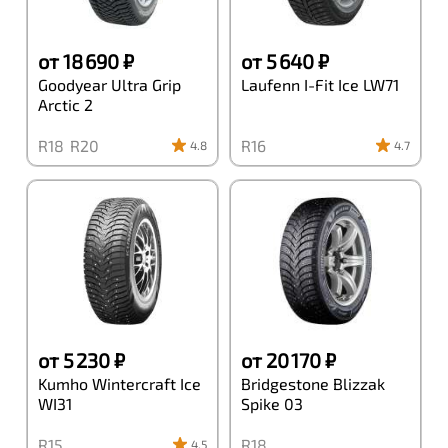
от 18 690 ₽
от 5 640 ₽
Goodyear Ultra Grip
Laufenn I-Fit Ice LW71
Arctic 2
R18
R20
R16
4.8
4.7
от 5 230 ₽
от 20 170 ₽
Kumho Wintercraft Ice
Bridgestone Blizzak
WI31
Spike 03
R15
R18
4.5