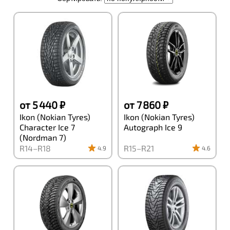
от 5 440 ₽
от 7 860 ₽
Ikon (Nokian Tyres)
Ikon (Nokian Tyres)
Character Ice 7
Autograph Ice 9
(Nordman 7)
R14–R18
R15–R21
4.9
4.6