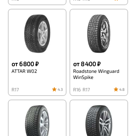
от 6 800 ₽
от 8 400 ₽
ATTAR W02
Roadstone Winguard
WinSpike
R17
R16
R17
4.3
4.8