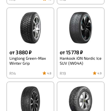
от 3 880 ₽
от 15 778 ₽
Linglong Green-Max
Hankook iON Nordic Ice
Winter Grip
SUV (IW04A)
R14
R19
4.8
4.9