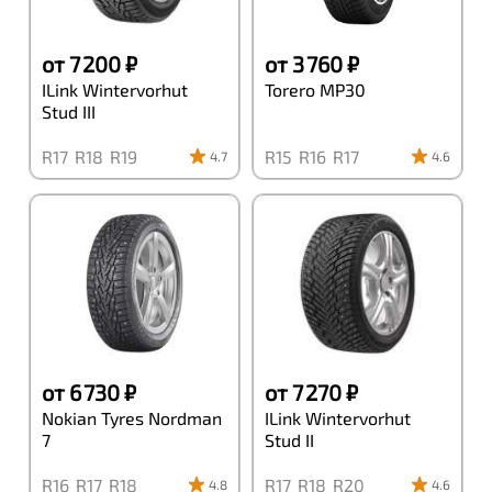
от 7 200 ₽
от 3 760 ₽
ILink Wintervorhut
Torero MP30
Stud III
R17
R18
R19
R15
R16
R17
4.7
4.6
от 6 730 ₽
от 7 270 ₽
Nokian Tyres Nordman
ILink Wintervorhut
7
Stud II
R16
R17
R18
R17
R18
R20
4.8
4.6