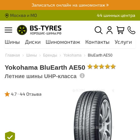
Записаться онлайн на шиномонтаж
Москва и МО
44 шинных центра
Шины
Диски
Шиномонтаж
Контакты
Услуги
А
Главная
Шины
Бренды
Yokohama
BluEarth AE50
Yokohama BluEarth AE50
Летние шины UHP-класса
4.7
44 Отзыва