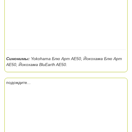
Синонимы:
Yokohama Блю Арт АЕ50, Йокохама Блю Арт
АЕ50, Йокохама BluEarth AE50.
подождите...