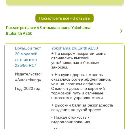
Посмотреть все 43 отзыва
Посмотреть все 43 отзыва о шине Yokohama
BluEarth AE50
Большой тест
Yokohama BluEarth AE50
+ На мокром покрытии шины
20 моделей
отличились высокой
летних шин
устойчивостью к боковым
225/50 R17
заносам.
Издательство:
+ На сухих дорогах модель
оказалась более эффективной,
«Autozeitung»
чем на влажном асфальте.
Год: 2020 год
Отмечен довольно короткий
тормозной путь и отличные
показатели управляемости.
+ Высокий балл за безопасность
вождения на сухой трассе.
- Низкая стойкость к
гидропланированию.