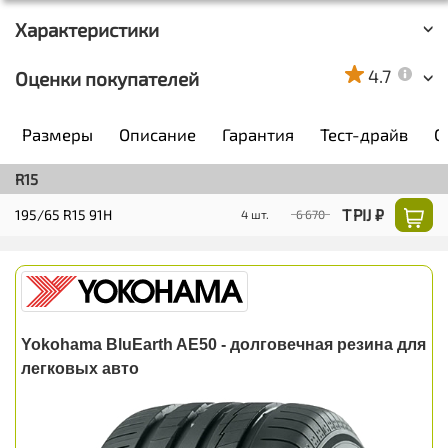
Характеристики
4.7
Оценки покупателей
Размеры
Описание
Гарантия
Тест-драйв
О
R15
T PIJ ₽
195/65 R15 91H
4 шт.
6 670
Yokohama BluEarth AE50 - долговечная резина для
легковых авто