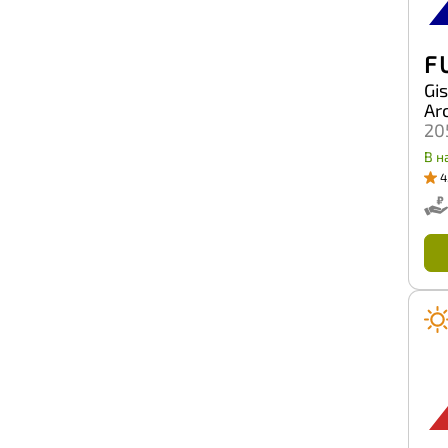
F 
Gi
Ar
20
В н
4