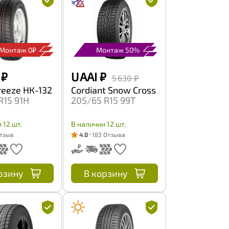
Монтаж 0₽
Монтаж 50%
₽
U AAI
₽
5 630 ₽
reeze НК-132
Cordiant Snow Cross
R15 91H
205/65 R15 99T
 12 шт.
В наличии 12 шт.
Отзыв
4.8
183 Отзыва
рзину
В корзину