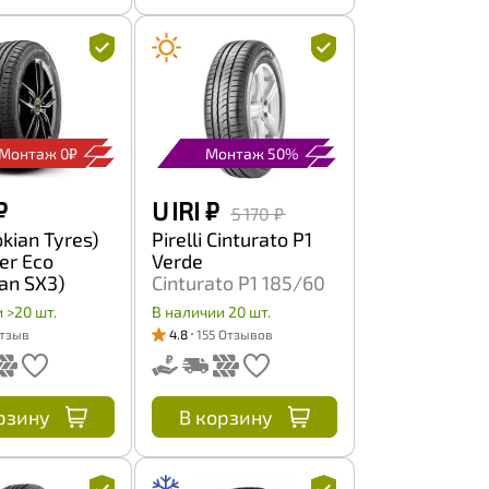
Монтаж 0₽
Монтаж 50%
₽
U IRI
₽
5 170 ₽
okian Tyres)
Pirelli Cinturato P1
er Eco
Verde
an SX3)
Cinturato P1 185/60
R15 88H
R15 84H
 >20 шт.
В наличии 20 шт.
Отзыв
4.8
155 Отзывов
рзину
В корзину