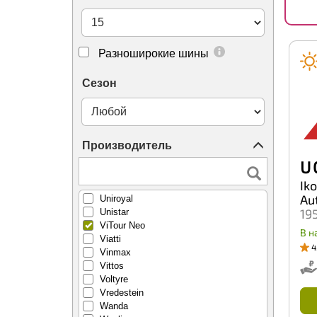
Torero
Tornado
Torque
Total Trust
Разноширокие шины
Tourador
Toyo
Сезон
Tracmax
Trazano
Trelleborg
Tri-ace
Производитель
Triangle
Tunga
U 
Tyrex
Ik
Unigrip
Au
Uniroyal
19
Unistar
ViTour Neo
В н
Viatti
4
Vinmax
Vittos
Voltyre
Vredestein
Wanda