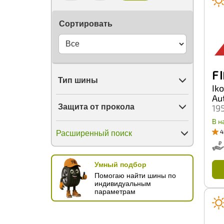
Сортировать
F I
Тип шины
Ik
Au
Защита от прокола
19
В н
4
Расширенный поиск
Умный подбор
Помогаю найти шины по
индивидуальным
параметрам