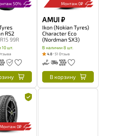
онтаж 50%
Монтаж 0₽
A MUI
₽
Tyres
Ikon (Nokian Tyres)
n RS2
Character Eco
R15 99R
(Nordman SX3)
205/70 R15 96T
 10 шт.
В наличии 8 шт.
(уценка)
Отзыва
4.8
51 Отзыв
рзину
В корзину
Монтаж 0₽