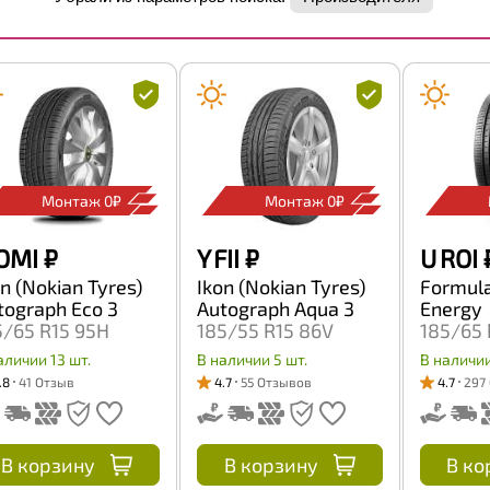
Монтаж 0₽
Монтаж 0₽
OMI
₽
Y FII
₽
U ROI
on (Nokian Tyres)
Ikon (Nokian Tyres)
Formula 
tograph Eco 3
Autograph Aqua 3
Energy
5/65 R15 95H
185/55 R15 86V
185/65 
аличии 13 шт.
В наличии 5 шт.
В наличии
.8
41 Отзыв
4.7
55 Отзывов
4.7
297
В корзину
В корзину
В ко