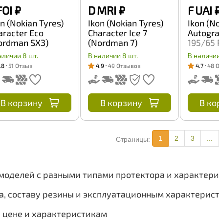
FOI
₽
D MRI
₽
F UAI
on (Nokian Tyres)
Ikon (Nokian Tyres)
Ikon (N
aracter Eco
Character Ice 7
Autogr
ordman SX3)
(Nordman 7)
195/65 
5/50 R15 82H
SUV 205/70 R15
аличии 8 шт.
В наличии 8 шт.
В наличии
100T
.8
51 Отзыв
4.9
49 Отзывов
4.7
48 
В корзину
В корзину
В ко
1
2
3
...
Страницы:
 моделей с разными типами протектора и характер
а, составу резины и эксплуатационным характерис
, цене и характеристикам