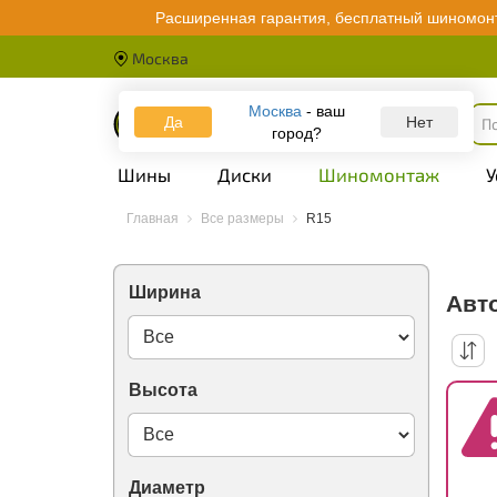
Roadx
Расширенная гарантия, бесплатный шиномонт
RockBlade
Rosava
Москва
Rotalla
Royal Black
Москва
- ваш
Rydanz
Да
Каталог
Нет
город?
SWT
Safecess
Шины
Диски
Шиномонтаж
У
Sailun
Satoya
Sava
Главная
Все размеры
R15
Secure
Sonix
Starmaxx
Ширина
Авт
Sumaxx
Sunfull
Sunwide
Superia
Tercelo
Высота
Three-A
Tianli
Tigar
Titan
Диаметр
TopTrust