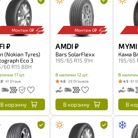
Монтаж 0₽
Монтаж 0₽
FI
₽
A MDI
₽
M YMI
on (Nokian Tyres)
Bars SolarFlexx
Кама B
tograph Eco 3
195/65 R15 91H
195/65 
5/60 R15 88H
аличии 17 шт.
В наличии 12 шт.
В наличии
.8
41 Отзыв
4.6
29 Отзывов
4.5
61 
В корзину
В корзину
В ко