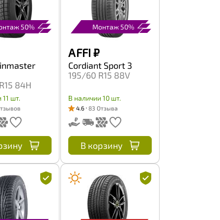
онтаж 50%
Монтаж 50%
A FFI
₽
inmaster
Cordiant Sport 3
195/60 R15 88V
R15 84H
 11 шт.
В наличии 10 шт.
Отзывов
4.6
83 Отзыва
рзину
В корзину