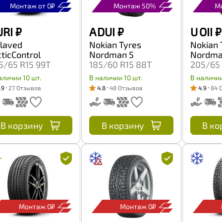
Монтаж от 0₽
Монтаж 50%
М
URI
₽
A DUI
₽
U OII
₽
slaved
Nokian Tyres
Nokian 
cticControl
Nordman 5
Nordma
5/65 R15 99T
185/60 R15 88T
205/65 
аличии 10 шт.
В наличии 10 шт.
В наличии
.9
27 Отзывов
4.8
48 Отзывов
4.9
84 
В корзину
В корзину
В ко
Монтаж 0₽
Монтаж 0₽