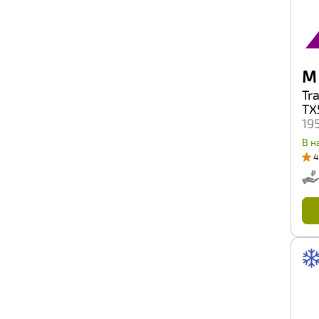
M 
Tr
TX
19
В н
4