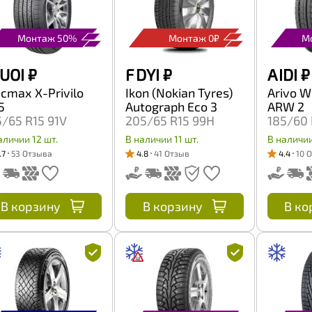
Монтаж 50%
Монтаж 0₽
М
UOI
₽
F DYI
₽
A IDI
₽
acmax X-Privilo
Ikon (Nokian Tyres)
Arivo W
5
Autograph Eco 3
ARW 2
5/65 R15 91V
205/65 R15 99H
185/60 
аличии 12 шт.
В наличии 11 шт.
В наличии
.7
53 Отзыва
4.8
41 Отзыв
4.4
10 
В корзину
В корзину
В ко