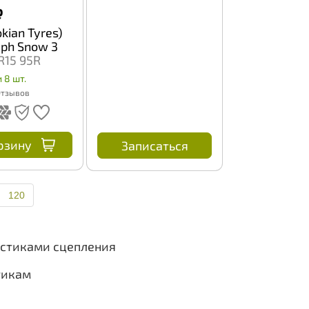
₽
okian Tyres)
aph Snow 3
R15 95R
 8 шт.
Отзывов
рзину
Записаться
120
истиками сцепления
тикам