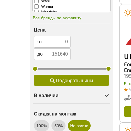
Wanli
Warrior
Westlake
Все бренды по алфавиту
Wincross
WindPower
Windforce
Цена
Winrun
X-Grip
от
Yazd
Yokohama
до
U 
ZMax
Zeetex
For
КШЗ
En
Кама
19
ОШЗ
Подобрать шины
В н
4
В наличии
Скидка на монтаж
100%
50%
Не важно