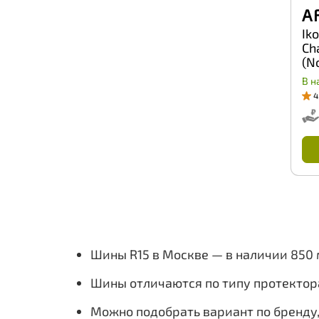
A 
Ik
Ch
(N
19
В н
4
Шины R15 в Москве — в наличии 850
Шины отличаются по типу протектор
Можно подобрать вариант по бренду