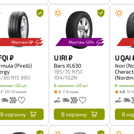
Монтаж 0₽
Монтаж 50%
FQI
₽
U IRI
₽
U QAI
mula (Pirelli)
Bars XL630
Ikon (N
ergy
195/70 R15C
Charact
5/60 R15 88V
104/102N
(Nordm
195/60 
аличии >20 шт.
В наличии >20 шт.
В наличии
.7
297 Отзывов
5
2 Отзыва
4.8
51 
В корзину
В корзину
В ко