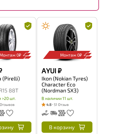
Монтаж 0₽
Монтаж 0₽
₽
A YUI
₽
(Pirelli)
Ikon (Nokian Tyres)
Character Eco
R15 88T
(Nordman SX3)
185/65 R15 88H
 >20 шт.
В наличии 11 шт.
 Отзывов
4.8
51 Отзыв
рзину
В корзину