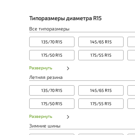
Типоразмеры диаметра R15
Все типоразмеры
135/70 R15
145/65 R15
175/50 R15
175/55 R15
Развернуть
Летняя резина
135/70 R15
145/65 R15
175/50 R15
175/55 R15
Развернуть
Зимние шины