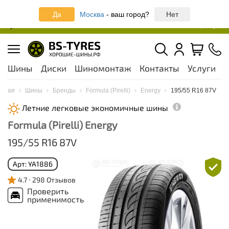
Записаться онлайн на шиномонтаж
Да
Москва
- ваш город?
Нет
Москва и МО
44 шинных центра
Шины
Диски
Шиномонтаж
Контакты
Услуги
А
авная
Шины
Бренды
Formula (Pirelli)
Energy
195/55 R16 87V
Летние легковые экономичные шины
Formula (Pirelli) Energy
195/55 R16 87V
Арт: YA1886
4.7
298 Отзывов
Проверить
применимость