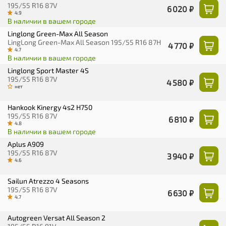
195/55 R16 87V
6 020 ₽
4.9
В наличии в вашем городе
Linglong Green-Max All Season
LingLong Green-Max All Season 195/55 R16 87H
4 770 ₽
4.7
В наличии в вашем городе
Linglong Sport Master 4S
195/55 R16 87V
4 580 ₽
нет
Hankook Kinergy 4s2 H750
195/55 R16 87V
6 810 ₽
4.8
В наличии в вашем городе
Aplus A909
195/55 R16 87V
3 940 ₽
4.6
Sailun Atrezzo 4 Seasons
195/55 R16 87V
6 630 ₽
4.7
Autogreen Versat All Season 2