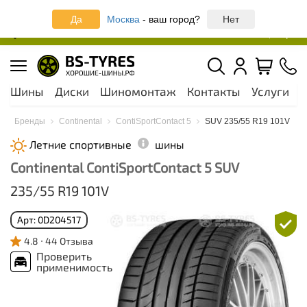
Записаться онлайн на шиномонтаж
Да
Москва
- ваш город?
Нет
Москва и МО
44 шинных центра
Шины
Диски
Шиномонтаж
Контакты
Услуги
А
ы
Бренды
Continental
ContiSportContact 5
SUV 235/55 R19 101V
Летние спортивные
шины
Continental ContiSportContact 5 SUV
235/55 R19 101V
Арт: 0D204517
4.8
44 Отзыва
Проверить
применимость