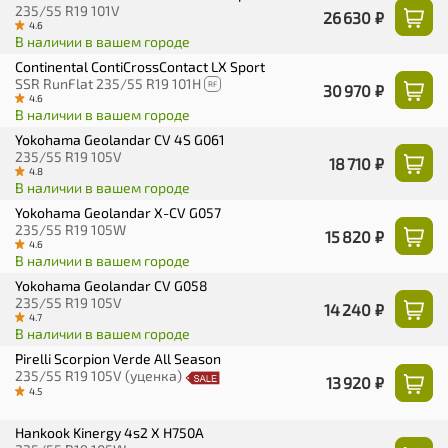
235/55 R19 101V
26 630 ₽
4.6
В наличии в вашем городе
Continental ContiCrossContact LX Sport
SSR RunFlat 235/55 R19 101H
RF
30 970 ₽
4.6
В наличии в вашем городе
Yokohama Geolandar CV 4S G061
235/55 R19 105V
18 710 ₽
4.8
В наличии в вашем городе
Yokohama Geolandar X-CV G057
235/55 R19 105W
15 820 ₽
4.6
В наличии в вашем городе
Yokohama Geolandar CV G058
235/55 R19 105V
14 240 ₽
4.7
В наличии в вашем городе
Pirelli Scorpion Verde All Season
235/55 R19 105V (уценка)
13 920 ₽
4.5
Hankook Kinergy 4s2 X H750A