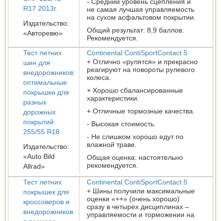
- Средний уровень сцепления и
R17 2013г.
не самая лучшая управляемость
на сухом асфальтовом покрытии.
Издательство:
Общий результат: 8,9 баллов.
«Авторевю»
Рекомендуется.
Тест летних
Continental ContiSportContact 5
+ Отлично «рулятся» и прекрасно
шин для
реагируют на повороты рулевого
внедорожников:
колеса.
оптимальные
+ Хорошо сбалансированные
покрышки для
характеристики.
разных
+ Отличные тормозные качества.
дорожных
покрытий
- Высокая стоимость.
255/55 R18
- Не слишком хорошо едут по
влажной траве.
Издательство:
«Auto Bild
Общая оценка: настоятельно
рекомендуется.
Allrad»
Тест летних
Continental ContiSportContact 5
+ Шины получили максимальные
покрышек для
оценки «++» (очень хорошо)
кроссоверов и
сразу в четырех дисциплинах –
внедорожников
управляемости и торможении на