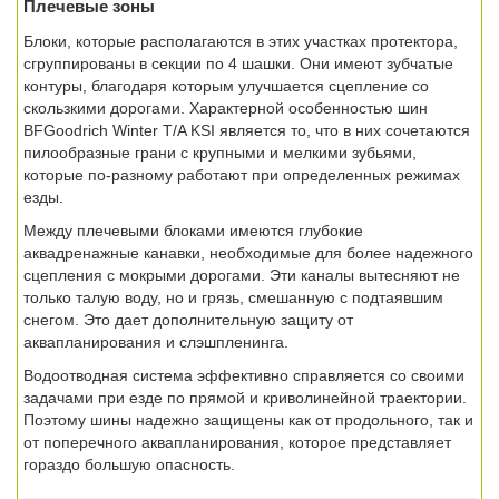
Плечевые зоны
Блоки, которые располагаются в этих участках протектора,
сгруппированы в секции по 4 шашки. Они имеют зубчатые
контуры, благодаря которым улучшается сцепление со
скользкими дорогами. Характерной особенностью шин
BFGoodrich Winter T/A KSI является то, что в них сочетаются
пилообразные грани с крупными и мелкими зубьями,
которые по-разному работают при определенных режимах
езды.
Между плечевыми блоками имеются глубокие
аквадренажные канавки, необходимые для более надежного
сцепления с мокрыми дорогами. Эти каналы вытесняют не
только талую воду, но и грязь, смешанную с подтаявшим
снегом. Это дает дополнительную защиту от
аквапланирования и слэшпленинга.
Водоотводная система эффективно справляется со своими
задачами при езде по прямой и криволинейной траектории.
Поэтому шины надежно защищены как от продольного, так и
от поперечного аквапланирования, которое представляет
гораздо большую опасность.