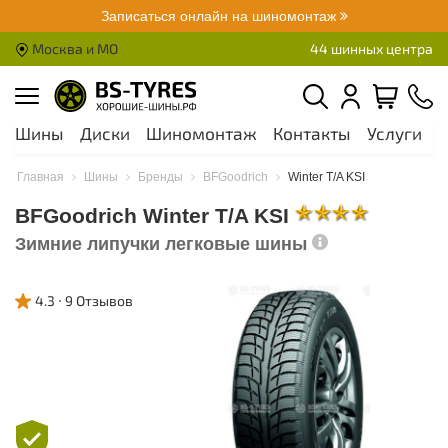
Записаться онлайн на шиномонтаж
Москва и МО
44 шинных центра
Шины
Диски
Шиномонтаж
Контакты
Услуги
А
Главная
Шины
Бренды
BFGoodrich
Winter T/A KSI
BFGoodrich Winter T/A KSI
Зимние липучки легковые шины
4.3
9 Отзывов