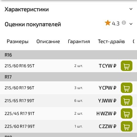
Характеристики
4.3
Оценки покупателей
Размеры
Описание
Гарантия
Тест-драйв
О
R16
T CYW ₽
215/60 R16 95T
2 шт.
R17
Y CPW ₽
215/60 R17 96T
3 шт.
Y JWW ₽
215/65 R17 99T
6 шт.
H WZW ₽
225/45 R17 91T
2 шт.
C ZZW ₽
225/60 R17 99T
1 шт.