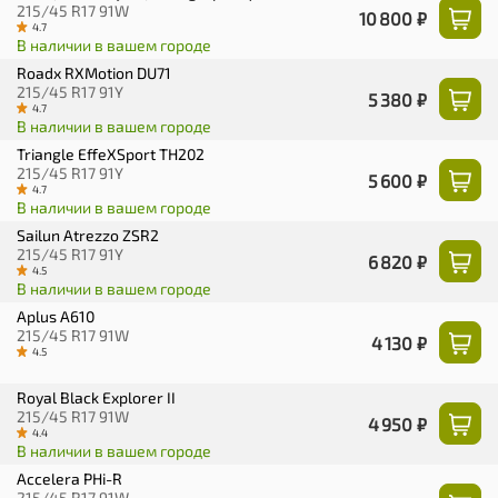
215/45 R17 91W
10 800 ₽
4.7
В наличии в вашем городе
Roadx RXMotion DU71
215/45 R17 91Y
5 380 ₽
4.7
В наличии в вашем городе
Triangle EffeXSport TH202
215/45 R17 91Y
5 600 ₽
4.7
В наличии в вашем городе
Sailun Atrezzo ZSR2
215/45 R17 91Y
6 820 ₽
4.5
В наличии в вашем городе
Aplus A610
215/45 R17 91W
4 130 ₽
4.5
Royal Black Explorer II
215/45 R17 91W
4 950 ₽
4.4
В наличии в вашем городе
Accelera PHi-R
215/45 R17 91W