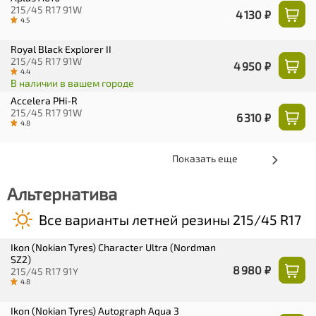
215/45 R17 91W
4 130 ₽
4.5
Royal Black Explorer II
215/45 R17 91W
4 950 ₽
4.4
В наличии в вашем городе
Accelera PHi-R
215/45 R17 91W
6 310 ₽
4.8
Показать еще
Альтернатива
Все варианты летней резины 215/45 R17
Ikon (Nokian Tyres) Character Ultra (Nordman
SZ2)
8 980 ₽
215/45 R17 91Y
4.8
Ikon (Nokian Tyres) Autograph Aqua 3