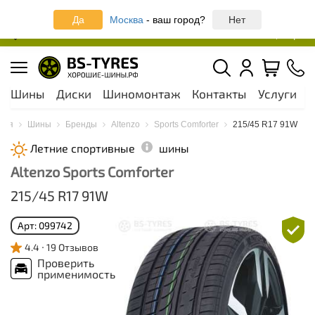
Записаться онлайн на шиномонтаж
Да
Москва
- ваш город?
Нет
Москва и МО
44 шинных центра
Шины
Диски
Шиномонтаж
Контакты
Услуги
А
ная
Шины
Бренды
Altenzo
Sports Comforter
215/45 R17 91W
Летние спортивные
шины
Altenzo Sports Comforter
215/45 R17 91W
Арт: 099742
4.4
19 Отзывов
Проверить
применимость