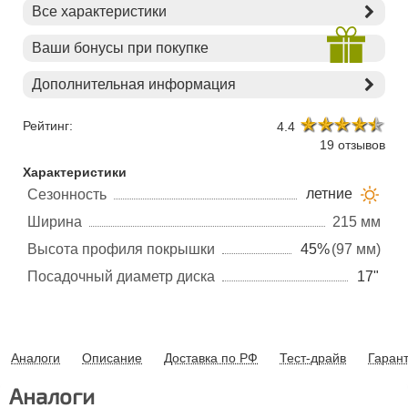
Все характеристики
Ваши бонусы при покупке
Дополнительная информация
Рейтинг:
4.4
19 отзывов
Характеристики
летние
Сезонность
Ширина
215 мм
Высота профиля покрышки
45%
(97 мм)
Посадочный диаметр диска
17"
Аналоги
Описание
Доставка по РФ
Тест-драйв
Гаран
Аналоги