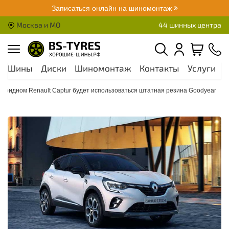
Записаться онлайн на шиномонтаж
Москва и МО
44 шинных центра
Шины
Диски
Шиномонтаж
Контакты
Услуги
А
ибридном Renault Captur будет использоваться штатная резина Goodyear