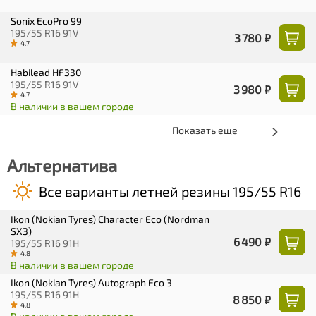
Sonix EcoPro 99
195/55 R16 91V
3 780 ₽
4.7
Habilead HF330
195/55 R16 91V
3 980 ₽
4.7
В наличии в вашем городе
Показать еще
Альтернатива
Все варианты летней резины 195/55 R16
Ikon (Nokian Tyres) Character Eco (Nordman
SX3)
6 490 ₽
195/55 R16 91H
4.8
В наличии в вашем городе
Ikon (Nokian Tyres) Autograph Eco 3
195/55 R16 91H
8 850 ₽
4.8