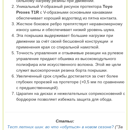
сильному нагреву резины при движении.
Уникальный V-образный рисунок протектора
Toyo
Proxes T1R
с V-образными основными канавками
обеспечивает хороший водоотвод из пятна контакта.
Жесткое боковое ребро препятствует неравномерному
износу шины и обеспечивает низкий уровень шума.
Эта покрышка выдерживает большие нагрузки при
движении за счёт своей бесшовной конструкции и
применения края со спиральной намоткой.
Точность управления и отзывчивые реакции на рулевое
управление придают обшивка из высокомодульного
полиэфира или искусственного волокна. Этой же цели
служит высокопрочная резина борта покрышки.
Увеличенный срок службы достигается за счет более
глубоких прорезей на протеторе (+0,5 мм по сравнению
с предшественницей).
Царапин на дисках и нежелательных соприкосновений с
бордюром позволяет избежать защита для обода.
Статьи:
Тест летних шин: во что «обуться» в новом сезоне?
("За