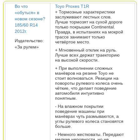
Во что
Toyo Proxes T1R
+ Тормозные характеристики
«обуться» в
заслуживают лестных слов.
новом сезоне?
Лучше тормозят на сухой дороге
185/60 R14
только покрышки Continental.
2012г.
Правда, в испытаниях на мокрой
трассе занимают только
Издательство:
четвёртое место.
«За рулем»
+ Мгновенный отклик на руль.
Лучше всех держат траекторию
на высокой скорости.
+ При выполнении сложных
манёвров на резине Toyo не
стоит волноваться. Реакции на
повороты рулевого колеса очень
чёткие, что делает поведение
автомобиля интуитивно
понятным.
- На влажном покрытии
поведение машины при
манёврах чуть размываются, а
углы рулевого колеса становятся
больше.
- Немного жестковаты. Передают
мелкие неровности, но не