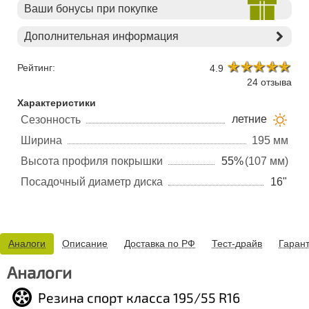
Ваши бонусы при покупке
Дополнительная информация
Рейтинг:
4.9
24 отзыва
Характеристики
летние
Сезонность
Ширина
195 мм
Высота профиля покрышки
55%
(107 мм)
Посадочный диаметр диска
16"
Аналоги
Описание
Доставка по РФ
Тест-драйв
Гаран
Аналоги
Резина спорт класса 195/55 R16