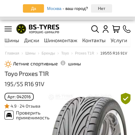
Записаться онлайн на шиномонтаж
Мы используем
cookie-файлы
, а также
Да
Москва
- ваш город?
Нет
Согласен
рекомендательные технологии
для вашего удобства
Москва и МО
44 шинных центра
Шины
Диски
Шиномонтаж
Контакты
Услуги
А
Главная
Шины
Бренды
Toyo
Proxes T1R
195/55 R16 91V
Летние спортивные
шины
Toyo Proxes T1R
195/55 R16 91V
Арт: 042016
4.9
24 Отзыва
Проверить
применимость