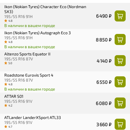
Ikon (Nokian Tyres) Character Eco (Nordman
SX3)
6 490 ₽
195/55 R16 91H
4.8
В наличии в вашем городе
Ikon (Nokian Tyres) Autograph Eco 3
195/55 R16 91H
8 850 ₽
4.8
В наличии в вашем городе
Altenzo Sports Equator II
195/55 R16 87V
4 140 ₽
5.0
Roadstone Eurovis Sport 4
195/55 R16 87V
6 550 ₽
4.8
В наличии в вашем городе
ATTAR S01
195/55 R16 91V
6 080 ₽
4.2
ATLander LanderXSport ATL33
195/55 R16 91V
3 660 ₽
4.7