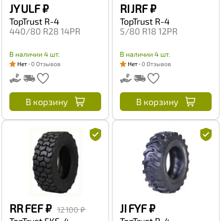
JY ULF
₽
RI JRF
₽
TopTrust R-4
TopTrust R-4
440/80 R28 14PR
5/80 R18 12PR
В наличии 4 шт.
В наличии 4 шт.
Нет
0 Отзывов
Нет
0 Отзывов
В корзину
В корзину
RR FEF
₽
JI FYF
₽
12 100 ₽
TopTrust SKS-4
TopTrust R-4