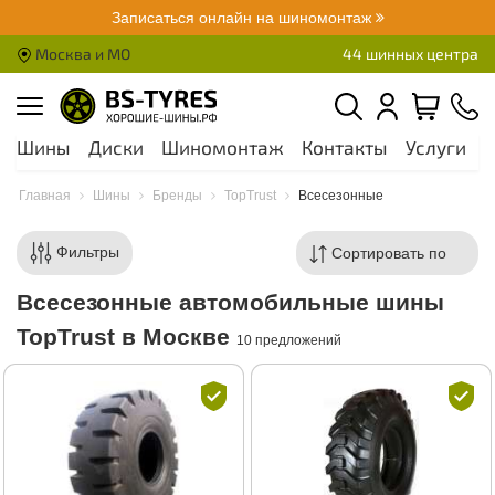
Записаться онлайн на шиномонтаж
Москва и МО
44 шинных центра
Шины
Диски
Шиномонтаж
Контакты
Услуги
А
Главная
Шины
Бренды
TopTrust
Всесезонные
Фильтры
Всесезонные автомобильные шины
TopTrust в Москве
10 предложений