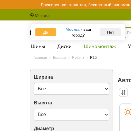
Massimo
Расширенная гарантия, бесплатный шиномонт
Matador
Maxam
Москва
Maxxis
Mazzini
Москва
- ваш
Meteor
Да
Каталог
Нет
город?
Metzeler
Michelin
Шины
Диски
Шиномонтаж
У
Mirage
Mitas
Nankang
Главная
Бренды
Rydanz
R15
Nexen
Nitto
Nokian Tyres
Ширина
Авт
OGreen
Onyx
Otani
Ovation
Ozka
Высота
Pace
Petlas
Petroshina
Pirelli
Диаметр
PowerTrac