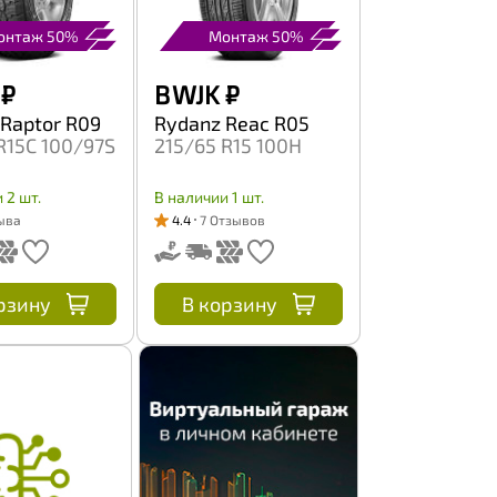
онтаж 50%
Монтаж 50%
₽
B WJK
₽
Raptor R09
Rydanz Reac R05
R15C 100/97S
215/65 R15 100H
 2 шт.
В наличии 1 шт.
ыва
4.4
7 Отзывов
рзину
В корзину