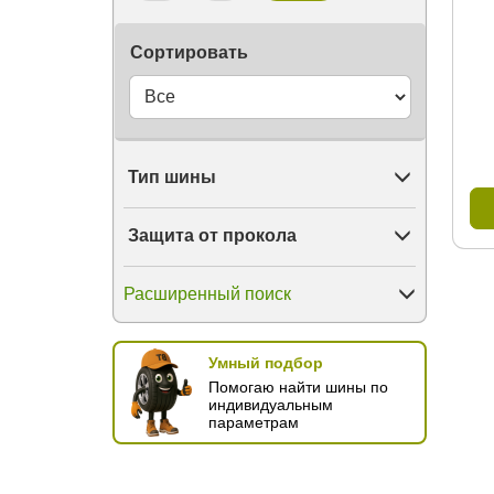
Tyrex
Unigrip
Сортировать
Uniroyal
Unistar
ViTour Neo
Viatti
Vinmax
Vittos
Тип шины
Voltyre
Vredestein
Wanda
Защита от прокола
Wanli
Warrior
Westlake
Расширенный поиск
Wincross
WindPower
Windforce
Умный подбор
Winrun
Помогаю найти шины по
X-Grip
индивидуальным
Yazd
параметрам
Yokohama
ZMax
Zeetex