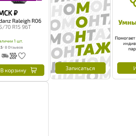
 MCK
₽
danz Raleigh R06
5/70 R15 96T
аличии 1 шт.
.5
8 Отзывов
Записаться
В корзину