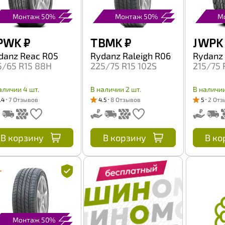
Монтаж 50%
Монтаж 50%
М
 PWK
₽
T BMK
₽
J WPK
danz Reac R05
Rydanz Raleigh R06
Rydanz 
5/65 R15 88H
225/75 R15 102S
215/75 
аличии 4 шт.
В наличии 2 шт.
В наличии
.4
7 Отзывов
4.5
8 Отзывов
5
2 Отз
В корзину
В корзину
В ко
Монтаж 50%