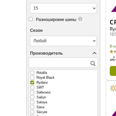
Prinx
Pulmox
Rapid
Riostone
Разноширокие шины
C
RoadBoss
Ry
RoadKing
Сезон
18
Roadbuster
Roadcruza
Roadmarch
В н
Roador
4
Производитель
Roadstone
Roadx
RockBlade
Rosava
Rotalla
Royal Black
Rydanz
SWT
Safecess
Sailun
Satoya
Sava
Secure