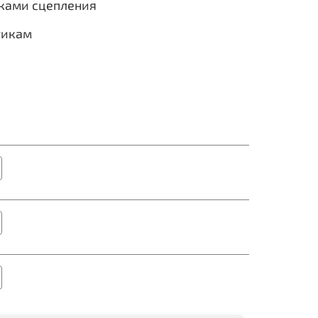
иками сцепления
тикам