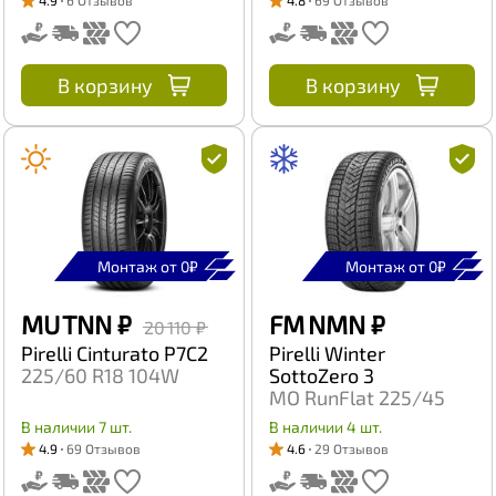
4.9
6 Отзывов
4.8
69 Отзывов
В корзину
В корзину
Монтаж от 0₽
Монтаж от 0₽
MU TNN
₽
FM NMN
₽
20 110 ₽
Pirelli Cinturato P7C2
Pirelli Winter
225/60 R18 104W
SottoZero 3
MO RunFlat 225/45
R18 95H
В наличии 7 шт.
В наличии 4 шт.
4.9
69 Отзывов
4.6
29 Отзывов