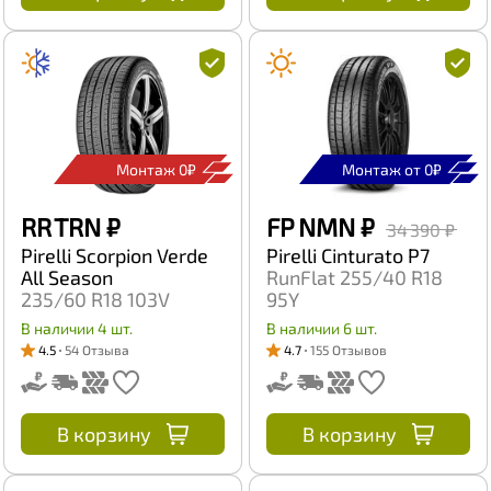
Монтаж 0₽
Монтаж от 0₽
RR TRN
₽
FP NMN
₽
34 390 ₽
Pirelli Scorpion Verde
Pirelli Cinturato P7
All Season
RunFlat 255/40 R18
235/60 R18 103V
95Y
В наличии 4 шт.
В наличии 6 шт.
4.5
54 Отзыва
4.7
155 Отзывов
В корзину
В корзину