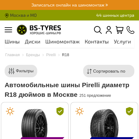
Записаться онлайн на шиномонтаж
Москва и МО
44 шинных центра
Шины
Диски
Шиномонтаж
Контакты
Услуги
А
Главная
Бренды
Pirelli
R18
Фильтры
Автомобильные шины Pirelli диаметр
R18 дюймов в Москве
251 предложение