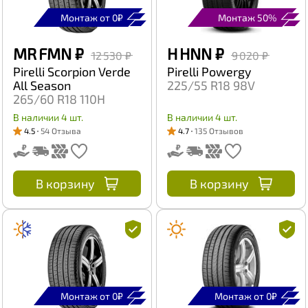
Монтаж от 0₽
Монтаж 50%
MR FMN
₽
H HNN
₽
12 530 ₽
9 020 ₽
Pirelli Scorpion Verde
Pirelli Powergy
All Season
225/55 R18 98V
265/60 R18 110H
В наличии 4 шт.
В наличии 4 шт.
4.5
54 Отзыва
4.7
135 Отзывов
В корзину
В корзину
Монтаж от 0₽
Монтаж от 0₽