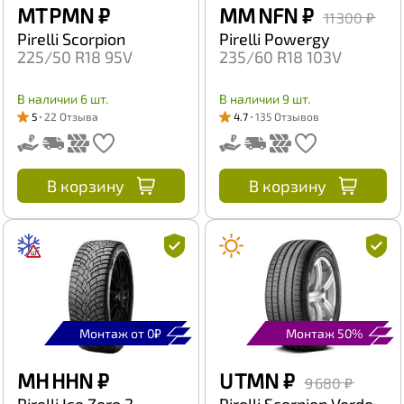
MT PMN
₽
MM NFN
₽
11 300 ₽
Pirelli Scorpion
Pirelli Powergy
225/50 R18 95V
235/60 R18 103V
В наличии 6 шт.
В наличии 9 шт.
5
22 Отзыва
4.7
135 Отзывов
В корзину
В корзину
Монтаж от 0₽
Монтаж 50%
MH HHN
₽
U TMN
₽
9 680 ₽
Pirelli Ice Zero 2
Pirelli Scorpion Verde