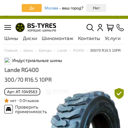
Записаться онлайн на шиномонтаж
Да
Москва
- ваш город?
Нет
Москва и МО
44 шинных центра
Шины
Диски
Шиномонтаж
Контакты
Услуги
А
Главная
Шины
Бренды
Lande
RG400
300/70 R16.5 10PR
Индустриальные шины
Lande RG400
300/70 R16.5 10PR
Арт: AT-1049563
нет
0 Отзывов
Проверить
применимость