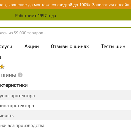
аж, хранение до монтажа со скидкой до 100%.
Записаться онлайн
Работаем с 1997 года
слуги
Акции
Отзывы о шинах
Тесты шин
1
е шины
ктеристики
унок протектора
бина протектора
мность
 начала производства