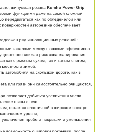
 авто, шипуемая резина
Kumho Power Grip
 своими функциями даже на самой сложной
шо передвигаться как по обледенелой или
х поверхностей авторезина обеспечивает
предложен ряд инновационных решений:
ажными каналами между шашками эффективно
 существенно снижая риск аквапланирования;
я как с рыхлым сухим, так и талым снегом,
 местности зимой;
 автомобиля на скользкой дороге, как в
нега или грязи они самостоятельно очищаются,
ора позволяет добиться увеличения числа
епление шины с нею;
ам, остается эластичной в широком спектре
скопическом уровне;
ля увеличения пробега покрышки и уменьшения
ена возможность ошиповки покрышки, после