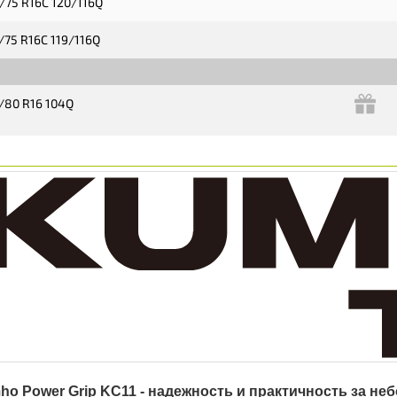
/75 R16C 120/116Q
/75 R16C 119/116Q
/80 R16 104Q
o Power Grip KC11 - надежность и практичность за не