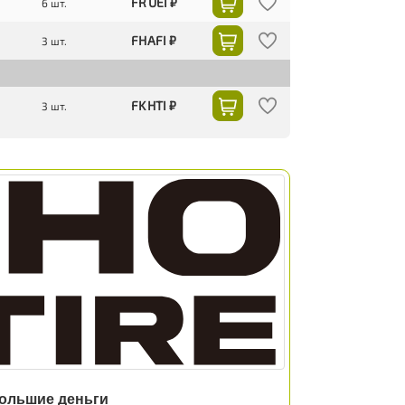
FR UEI ₽
6 шт.
FH AFI ₽
3 шт.
FK HTI ₽
3 шт.
большие деньги