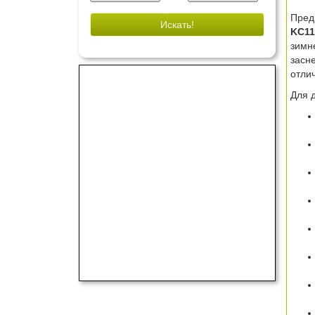
Пред
Искать!
KC11
зимн
засн
отли
Для 