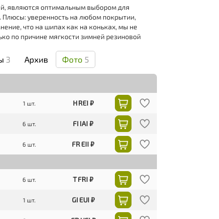
й, являются оптимальным выбором для
. Плюсы: уверенность на любом покрытии,
нение, что на шипах как на коньках, мы не
лько по причине мягкости зимней резиновой
вы
3
Архив
Фото
5
H REI ₽
1 шт.
FI IAI ₽
6 шт.
FR EII ₽
6 шт.
T FRI ₽
6 шт.
GI EUI ₽
1 шт.