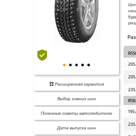
Шип
наш
буд
раз
сме
Ра
R15
205
205
Расширенная гарантия
235
Выбор зимних шин
R16
195
Полезные советы автолюбителю
235
Дата выпуска шин