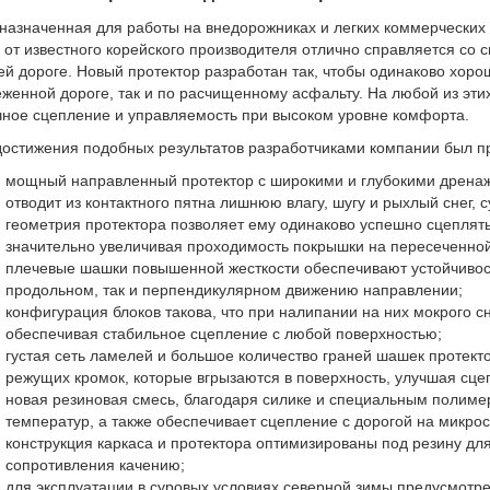
назначенная для работы на внедорожниках и легких коммерческих
от известного корейского производителя отлично справляется со
ей дороге. Новый протектор разработан так, чтобы одинаково хоро
еженной дороге, так и по расчищенному асфальту. На любой из эти
чное сцепление и управляемость при высоком уровне комфорта.
достижения подобных результатов разработчиками компании был 
мощный направленный протектор с широкими и глубокими дрен
отводит из контактного пятна лишнюю влагу, шугу и рыхлый снег,
геометрия протектора позволяет ему одинаково успешно сцеплятьс
значительно увеличивая проходимость покрышки на пересеченной
плечевые шашки повышенной жесткости обеспечивают устойчивость
продольном, так и перпендикулярном движению направлении;
конфигурация блоков такова, что при налипании на них мокрого с
обеспечивая стабильное сцепление с любой поверхностью;
густая сеть ламелей и большое количество граней шашек протект
режущих кромок, которые вгрызаются в поверхность, улучшая сц
новая резиновая смесь, благодаря силике и специальным полимер
температур, а также обеспечивает сцепление с дорогой на микро
конструкция каркаса и протектора оптимизированы под резину д
сопротивления качению;
для эксплуатации в суровых условиях северной зимы предусмотр