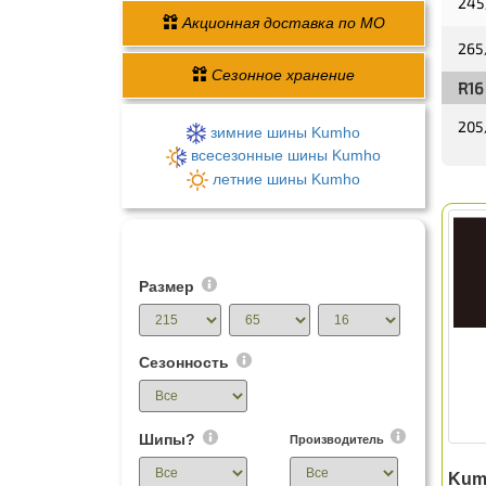
245
Акционная доставка по МО
265
Сезонное хранение
R16
205
зимние шины Kumho
всесезонные шины Kumho
летние шины Kumho
Шины - поиск по размеру
Размер
Сезонность
Шипы?
Производитель
Kumh