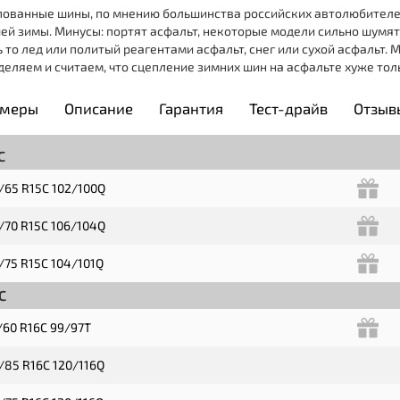
ованные шины, по мнению большинства российских автолюбителе
ей зимы. Минусы: портят асфальт, некоторые модели сильно шумят
ь то лед или политый реагентами асфальт, снег или сухой асфальт. М
деляем и считаем, что сцепление зимних шин на асфальте хуже то
си.
змеры
Описание
Гарантия
Тест-драйв
Отзы
C
/65 R15C 102/100Q
/70 R15C 106/104Q
/75 R15C 104/101Q
C
/60 R16C 99/97T
/85 R16C 120/116Q