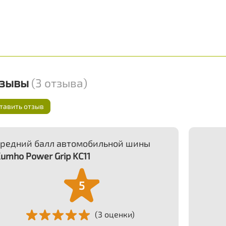
тзывы
(3 отзыва)
тавить отзыв
редний балл автомобильной шины
umho Power Grip KC11
5
(3 оценки)