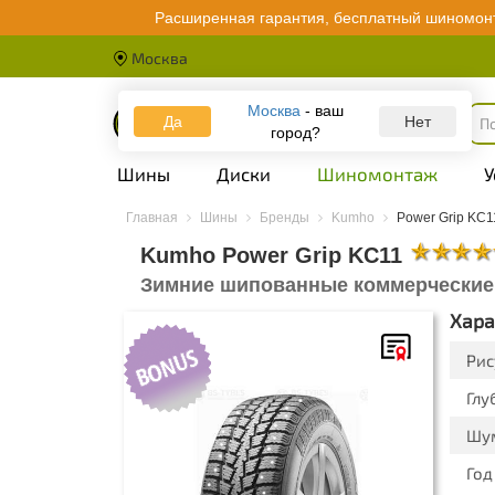
Расширенная гарантия, бесплатный шиномонт
Москва
Москва
- ваш
Да
Каталог
Нет
город?
Шины
Диски
Шиномонтаж
У
Главная
Шины
Бренды
Kumho
Power Grip KC1
Kumho Power Grip KC11
Зимние шипованные коммерчески
Хара
Рис
Глу
Шу
Год