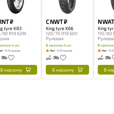
RNT
₽
C NWT
₽
N WAT
ng tyre K83
King tyre K66
King ty
0/90 R19 62M
120/70 R19 60V
110/80 
дняя
Рулевая
Рулева
аличии 4 шт.
В наличии 4 шт.
В наличии
ет
0 Отзывов
Нет
0 Отзывов
Нет
0 О
В корзину
В корзину
В ко