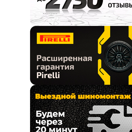
Torque
Total Trust
Tourador
Toyo
Tracmax
Trazano
Trelleborg
Tri-ace
Triangle
Tunga
Tyrex
Unigrip
Uniroyal
Unistar
ViTour Neo
Viatti
Vinmax
Vittos
Voltyre
Vredestein
Wanda
Wanli
Warrior
Westlake