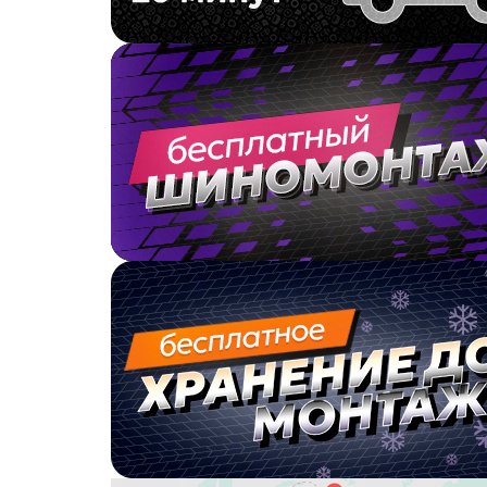
Wincross
WindPower
Windforce
Winrun
X-Grip
Yazd
Yokohama
ZMax
Zeetex
КШЗ
Кама
ОШЗ