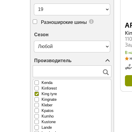
Habilead
Haida
Hankook
Headway
Разноширокие шины
A 
Hifly
Ki
ILink
Сезон
11
Ikon (Nokian Tyres)
Ikon Nordman
За
Imperial
В н
Inroad
Н
Производитель
Jess Tire
Joyroad
Kapsen
Kavir Tire
Kenda
Kinforest
King tyre
Kingnate
Kleber
Kpatos
Kumho
Kustone
Lande