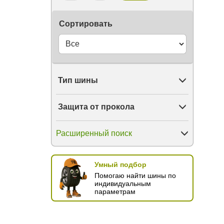
OGreen
Onyx
Сортировать
Otani
Ovation
Ozka
Pace
Petlas
Petroshina
Тип шины
Pirelli
PowerTrac
Prinx
Защита от прокола
Pulmox
Rapid
Riostone
Расширенный поиск
RoadBoss
RoadKing
Roadbuster
Умный подбор
Roadcruza
Помогаю найти шины по
Roadmarch
индивидуальным
Roador
параметрам
Roadstone
Roadx
RockBlade