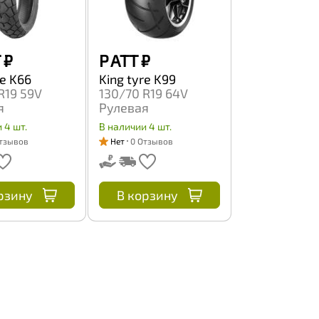
₽
P ATT
₽
re K66
King tyre K99
R19 59V
130/70 R19 64V
я
Рулевая
 4 шт.
В наличии 4 шт.
тзывов
Нет
0 Отзывов
рзину
В корзину