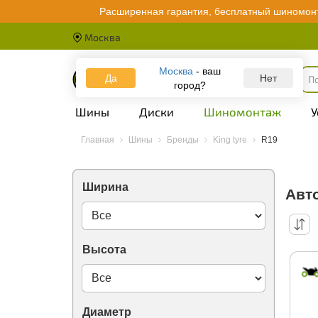
Emrald
Расширенная гарантия, бесплатный шиномонт
Evergreen
Falken
Москва
Federal
Firemax
Москва
- ваш
Firestone
Да
Каталог
Нет
город?
Force Land
Forerunner
Шины
Диски
Шиномонтаж
У
Formula (Pirelli)
Fortune
FronWay
Главная
Шины
Бренды
King tyre
R19
GT Radial
Galaxy
General
Ширина
Авт
GiTi
Ginell
Gislaved
Golden Crown
Goldstone
Высота
Goodride
Goodyear
Greentrac
Grenlander
Диаметр
Gripmax