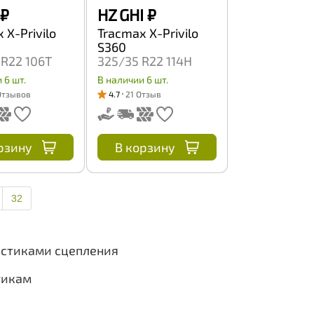
₽
HZ GHI
₽
 X-Privilo
Tracmax X-Privilo
S360
R22 106T
325/35 R22 114H
 6 шт.
В наличии 6 шт.
Отзывов
4.7
21 Отзыв
рзину
В корзину
32
истиками сцепления
тикам