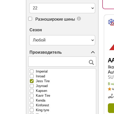
Goldstone
Goodride
Goodyear
Greentrac
Разноширокие шины
Grenlander
Gripmax
Сезон
Habilead
Haida
Hankook
Headway
Производитель
Hifly
ILink
AA
Ikon (Nokian Tyres)
Ik
Ikon Nordman
Au
Imperial
SU
Inroad
Jess Tire
11
В н
Joyroad
4
Kapsen
Kavir Tire
Kenda
Kinforest
King tyre