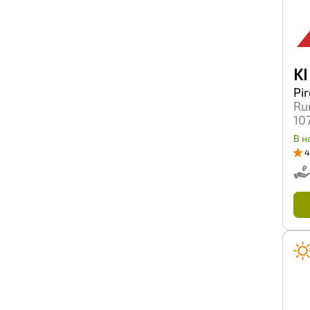
Roadcruza
Roadmarch
Roador
Roadstone
Roadx
RockBlade
KI
Rosava
Pir
Rotalla
Ru
Royal Black
10
Rydanz
SWT
В н
Safecess
4
Sailun
Satoya
Sava
Secure
Sonix
Starmaxx
Sumaxx
Sunfull
Sunwide
Superia
Tercelo
Three-A