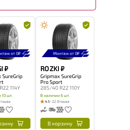
нтаж от 0₽
Монтаж от 0₽
I
₽
RO ZKI
₽
 SureGrip
Gripmax SureGrip
rt
Pro Sport
R22 114Y
285/40 R22 110Y
 10 шт.
В наличии 6 шт.
Отзыва
4.5
22 Отзыва
рзину
В корзину