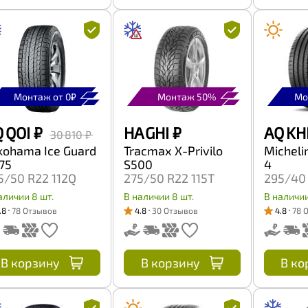
Монтаж от 0₽
Монтаж 50%
Мо
 QOI
₽
HA GHI
₽
AQ KH
30 810 ₽
kohama Ice Guard
Tracmax X-Privilo
Michelin
75
S500
4
5/50 R22 112Q
275/50 R22 115T
295/40 
аличии 8 шт.
В наличии 8 шт.
В наличии
.8
78 Отзывов
4.8
30 Отзывов
4.8
78 
В корзину
В корзину
В ко