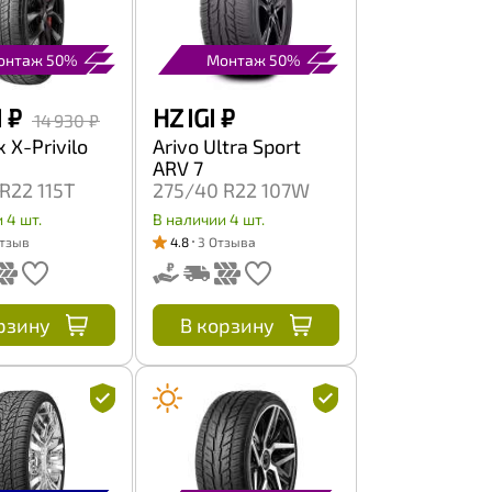
онтаж 50%
Монтаж 50%
I
₽
HZ IGI
₽
14 930 ₽
 X-Privilo
Arivo Ultra Sport
ARV 7
R22 115T
275/40 R22 107W
 4 шт.
В наличии 4 шт.
Отзыв
4.8
3 Отзыва
рзину
В корзину