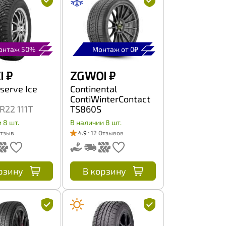
онтаж 50%
Монтаж от 0₽
I
₽
ZG WOI
₽
serve Ice
Continental
ContiWinterContact
R22 111T
TS860S
285/30 R22 101W
 8 шт.
В наличии 8 шт.
Отзыв
4.9
12 Отзывов
рзину
В корзину