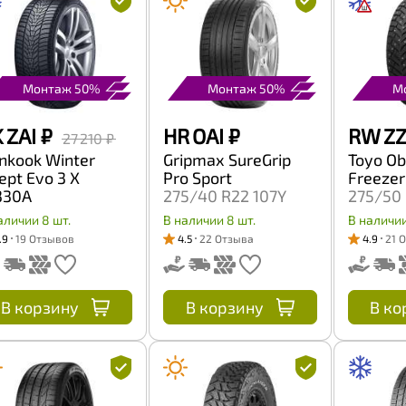
Монтаж 50%
Монтаж 50%
М
 ZAI
₽
HR OAI
₽
RW ZZ
27 210 ₽
nkook Winter
Gripmax SureGrip
Toyo Ob
ept Evo 3 X
Pro Sport
Freezer
30A
275/40 R22 107Y
275/50 
5/40 R22 107V
аличии 8 шт.
В наличии 8 шт.
В наличии
.9
19 Отзывов
4.5
22 Отзыва
4.9
21 
В корзину
В корзину
В ко