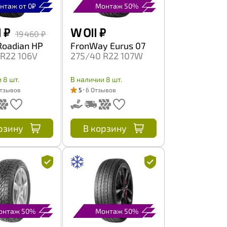
нтаж от 0₽
Монтаж 50%
I
₽
W OII
₽
19 460 ₽
Roadian HP
FronWay Eurus 07
R22 106V
275/40 R22 107W
 8 шт.
В наличии 8 шт.
Отзывов
5
6 Отзывов
рзину
В корзину
онтаж 50%
Монтаж 50%