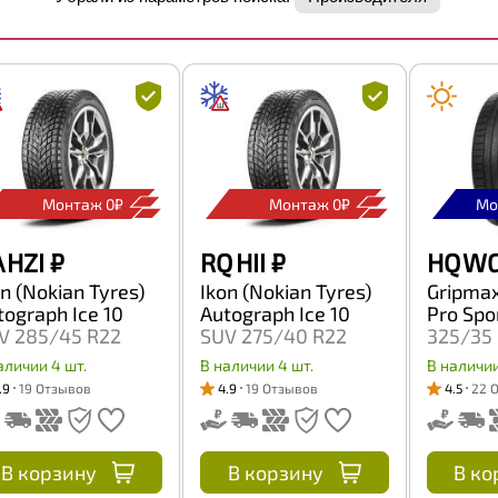
Монтаж 0₽
Монтаж 0₽
Мо
 HZI
₽
RQ HII
₽
HQ WG
on (Nokian Tyres)
Ikon (Nokian Tyres)
Gripmax
tograph Ice 10
Autograph Ice 10
Pro Spo
V 285/45 R22
SUV 275/40 R22
325/35 
4T
107T
аличии 4 шт.
В наличии 4 шт.
В наличии
.9
19 Отзывов
4.9
19 Отзывов
4.5
22 
В корзину
В корзину
В ко