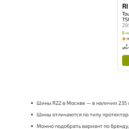
RI
Voltyre
Vredestein
To
Wanda
TS
Wanli
28
Warrior
Westlake
В н
Wincross
Н
WindPower
Windforce
Winrun
X-Grip
Yazd
Yokohama
ZMax
Zeetex
КШЗ
Кама
ОШЗ
Шины R22 в Москве — в наличии 235
Шины отличаются по типу протектор
Можно подобрать вариант по бренду