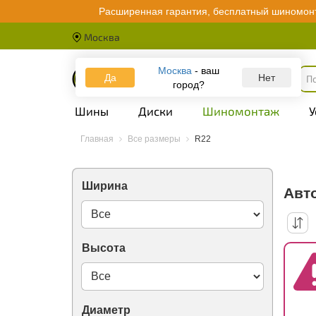
Doublecoin
Расширенная гарантия, бесплатный шиномонт
Doublestar
Dunlop
Москва
Duraturn
Dynamo
Москва
- ваш
Ecotyre
Да
Каталог
Нет
город?
Emrald
Evergreen
Шины
Диски
Шиномонтаж
У
Falken
Federal
Firemax
Главная
Все размеры
R22
Firestone
Force Land
Forerunner
Ширина
Авт
Formula (Pirelli)
Fortune
FronWay
GT Radial
Galaxy
Высота
General
GiTi
Ginell
Gislaved
Диаметр
Golden Crown