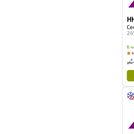
Tianli
Tigar
Titan
HH
TopTrust
Torero
Ce
Tornado
24
Torque
Total Trust
В н
Tourador
4
Toyo
Tracmax
Trazano
Trelleborg
Tri-ace
Triangle
Tunga
Tyrex
Unigrip
Uniroyal
Unistar
ViTour Neo
Viatti
Vinmax
Vittos