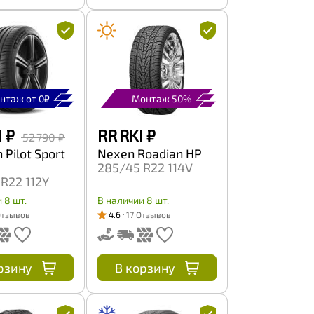
нтаж от 0₽
Монтаж 50%
I
₽
RR RKI
₽
52 790 ₽
 Pilot Sport
Nexen Roadian HP
285/45 R22 114V
R22 112Y
 8 шт.
В наличии 8 шт.
Отзывов
4.6
17 Отзывов
рзину
В корзину