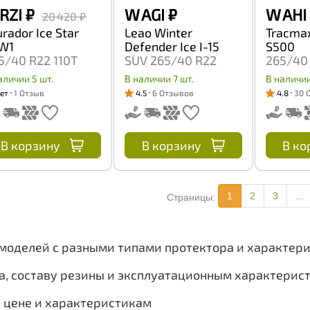
 RZI
₽
W AGI
₽
W AHI
20 420 ₽
urador Ice Star
Leao Winter
Tracmax
W1
Defender Ice I-15
S500
5/40 R22 110T
SUV 265/40 R22
265/40 
106S
аличии 5 шт.
В наличии 7 шт.
В наличии
ет
1 Отзыв
4.5
6 Отзывов
4.8
30 
В корзину
В корзину
В ко
1
2
3
...
Страницы:
 моделей с разными типами протектора и характер
а, составу резины и эксплуатационным характерис
, цене и характеристикам