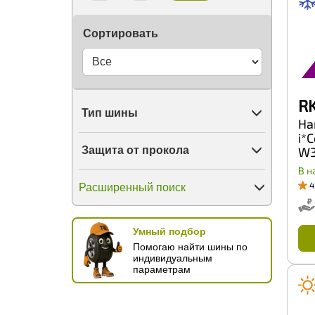
Mirage
Mitas
Сортировать
Nankang
Nexen
Nitto
Nokian Tyres
OGreen
RK
Onyx
Тип шины
Otani
Ha
Ovation
i*C
Ozka
Защита от прокола
W3
Pace
27
Petlas
В н
Petroshina
4
Расширенный поиск
Pirelli
PowerTrac
Prinx
Умный подбор
Pulmox
Помогаю найти шины по
Rapid
индивидуальным
Riostone
параметрам
RoadBoss
RoadKing
Roadbuster