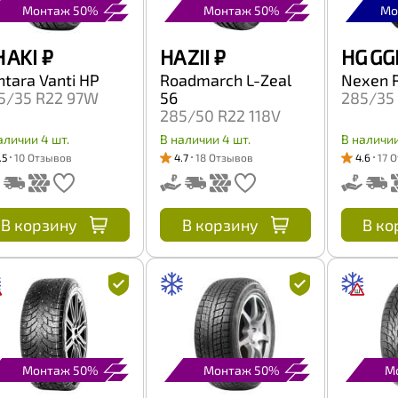
Монтаж 50%
Монтаж 50%
Мо
 AKI
₽
HA ZII
₽
HG GG
ntara Vanti HP
Roadmarch L-Zeal
Nexen 
5/35 R22 97W
56
285/35 
285/50 R22 118V
аличии 4 шт.
В наличии 4 шт.
В наличии
.5
10 Отзывов
4.7
18 Отзывов
4.6
17 
В корзину
В корзину
В ко
Монтаж 50%
Монтаж 50%
М