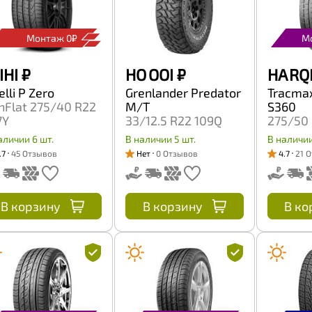
Монтаж 0₽
М
 IHI
₽
HO OOI
₽
HA RQ
elli P Zero
Grenlander Predator
Tracmax
nFlat 275/40 R22
M/T
S360
7Y
33/12.5 R22 109Q
275/50 
аличии 6 шт.
В наличии 5 шт.
В наличии
.7
45 Отзывов
Нет
0 Отзывов
4.7
21 
В корзину
В корзину
В ко