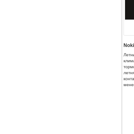
Noki
Летн
клим
торм
летн
конт
мене