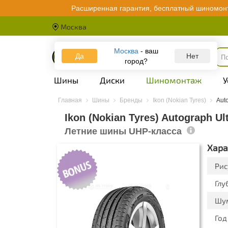
Расширенная гарантия, бесплатный шиномонт
Москва
Москва
- ваш
Да
Каталог
Нет
город?
Шины
Диски
Шиномонтаж
У
Главная
Шины
Бренды
Ikon (Nokian Tyres)
Auto
Ikon (Nokian Tyres) Autograph Ul
Летние шины UHP-класса
Хара
Рис
Глу
Шу
Год