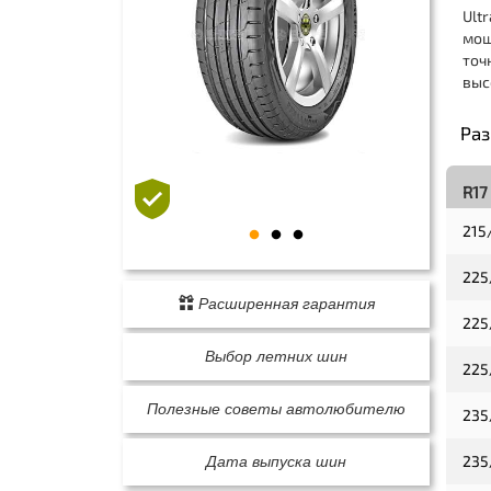
Ult
мощ
точ
выс
Ра
R17
215
225
Расширенная гарантия
225
Выбор летних шин
225
Полезные советы автолюбителю
235
235
Дата выпуска шин