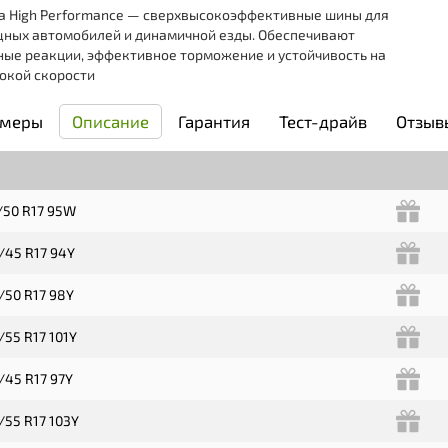
ra High Performance — cверхвысокоэффективные шины для
ных автомобилей и динамичной езды. Обеспечивают
ные реакции, эффективное торможение и устойчивость на
окой скорости
змеры
Описание
Гарантия
Тест-драйв
Отзы
/50 R17 95W
/45 R17 94Y
/50 R17 98Y
/55 R17 101Y
/45 R17 97Y
/55 R17 103Y