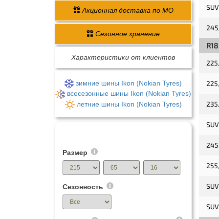
SUV
Акционная доставка по МО
245
Сезонное хранение
R18
Характеристики от клиентов
225
зимние шины Ikon (Nokian Tyres)
225
всесезонные шины Ikon (Nokian Tyres)
235
летние шины Ikon (Nokian Tyres)
SUV
Шины - поиск по размеру
245
Размер
255
SUV
Сезонность
SUV