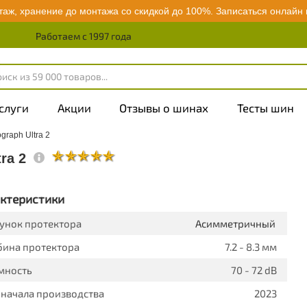
аж, хранение до монтажа со скидкой до 100%.
Записаться онлайн
Работаем с 1997 года
слуги
Акции
Отзывы о шинах
Тесты шин
graph Ultra 2
tra 2
ктеристики
унок протектора
Асимметричный
бина протектора
7.2 - 8.3 мм
мность
70 - 72 dB
 начала производства
2023