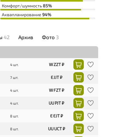
Комфорт/шумность
85%
Аквапланирование
94%
Отсутствие визга при резких маневрах
98%
Курсовая устойчивость
98%
вы
42
Архив
Фото
3
Соответствие цена/качество
90%
W ZZT ₽
4 шт.
E JJT ₽
7 шт.
W FZT ₽
4 шт.
UU PJT ₽
4 шт.
E EJT ₽
8 шт.
UU UCT ₽
8 шт.