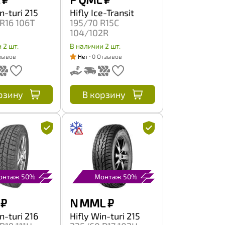
n-turi 215
Hifly Ice-Transit
R16 106T
195/70 R15C
104/102R
 2 шт.
В наличии 2 шт.
зывов
Нет
0 Отзывов
рзину
В корзину
онтаж 50%
Монтаж 50%
₽
N MML
₽
n-turi 216
Hifly Win-turi 215