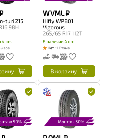
₽
W VML
₽
n-turi 215
Hifly WP801
R16 98H
Vigorous
265/65 R17 112T
 4 шт.
В наличии 4 шт.
зывов
Нет
1 Отзыв
рзину
В корзину
онтаж 50%
Монтаж 50%
₽
P QML
₽