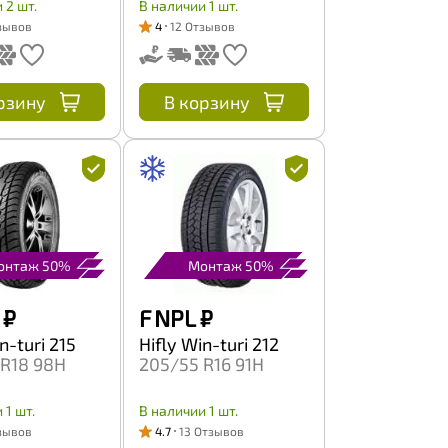
 2 шт.
В наличии 1 шт.
зывов
4
12 Отзывов
рзину
В корзину
онтаж 50%
Монтаж 50%
₽
F NPL
₽
n-turi 215
Hifly Win-turi 212
 R18 98H
205/55 R16 91H
 1 шт.
В наличии 1 шт.
зывов
4.7
13 Отзывов