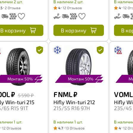
аличии 2 шт.
В наличии 2 шт.
В наличии
.5
2 Отзыва
4
12 Отзывов
4
12 От
В корзину
В корзину
В ко
Монтаж 50%
Монтаж 50%
М
OOL
₽
F NML
₽
V OML
5 590 ₽
ly Win-turi 215
Hifly Win-turi 212
Hifly Wi
5/65 R15 91T
215/55 R16 97H
235/45
аличии 1 шт.
В наличии 1 шт.
В наличии
12 Отзывов
4.7
13 Отзывов
4
12 От