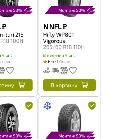
онтаж 50%
Монтаж 50%
L
₽
N NFL
₽
n-turi 215
Hifly WP801
 R18 100H
Vigorous
265/60 R18 110H
 4 шт.
В наличии 4 шт.
зывов
Нет
1 Отзыв
рзину
В корзину
онтаж 50%
Монтаж 50%