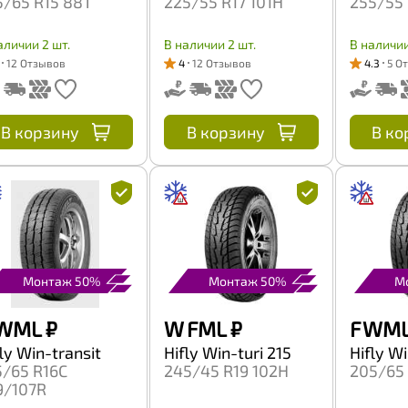
5/65 R15 88T
225/55 R17 101H
255/55 
аличии 2 шт.
В наличии 2 шт.
В наличии
12 Отзывов
4
12 Отзывов
4.3
5 О
В корзину
В корзину
В ко
Монтаж 50%
Монтаж 50%
М
 WML
₽
W FML
₽
F WM
ly Win-transit
Hifly Win-turi 215
Hifly Wi
5/65 R16C
245/45 R19 102H
205/65 
9/107R