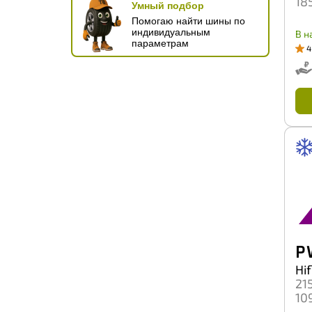
18
Умный подбор
Pace
Помогаю найти шины по
Petlas
индивидуальным
В н
Petroshina
параметрам
4
Pirelli
PowerTrac
Prinx
Pulmox
Rapid
Riostone
RoadBoss
RoadKing
Roadbuster
Roadcruza
Roadmarch
Roador
Roadstone
Roadx
RockBlade
P
Rosava
Rotalla
Hif
Royal Black
21
Rydanz
10
SWT