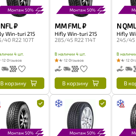
Монтаж 50%
Монтаж 50%
М
 NFL
₽
MM FML
₽
N QM
ly Win-turi 215
Hifly Win-turi 215
Hifly Wi
5/40 R22 107T
285/45 R22 114T
245/45
аличии 4 шт.
В наличии 4 шт.
В наличии
12 Отзывов
4
12 Отзывов
4
12 От
В корзину
В корзину
В ко
Монтаж 50%
Монтаж 50%
М