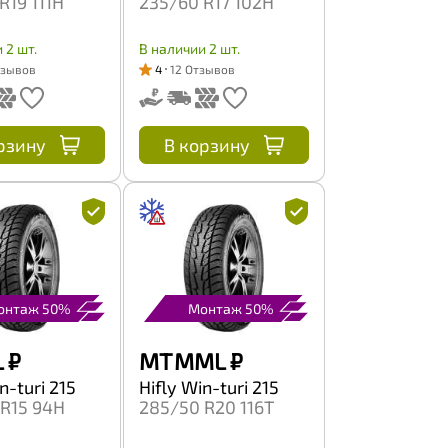
R19 111H
235/60 R17 102H
 2 шт.
В наличии 2 шт.
тзывов
4
12 Отзывов
рзину
В корзину
онтаж 50%
Монтаж 50%
L
₽
MT MML
₽
n-turi 215
Hifly Win-turi 215
R15 94H
285/50 R20 116T