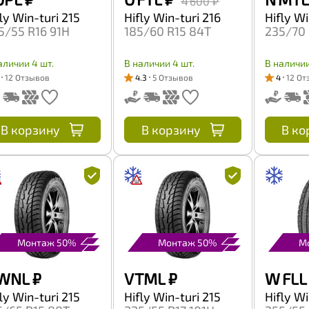
4 600 ₽
ly Win-turi 215
Hifly Win-turi 216
Hifly Wi
5/55 R16 91H
185/60 R15 84T
235/70 
аличии 4 шт.
В наличии 4 шт.
В наличии
12 Отзывов
4.3
5 Отзывов
4
12 От
В корзину
В корзину
В ко
Монтаж 50%
Монтаж 50%
М
 WNL
₽
V TML
₽
W FLL
ly Win-turi 215
Hifly Win-turi 215
Hifly Wi