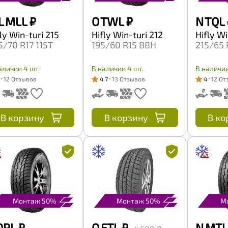
L MLL
₽
O TWL
₽
N TQL
ly Win-turi 215
Hifly Win-turi 212
Hifly Wi
5/70 R17 115T
195/60 R15 88H
215/65 
аличии 4 шт.
В наличии 4 шт.
В наличии
12 Отзывов
4.7
13 Отзывов
4
12 От
В корзину
В корзину
В ко
Монтаж 50%
Монтаж 50%
М
OPL
₽
O FTL
₽
N MTL