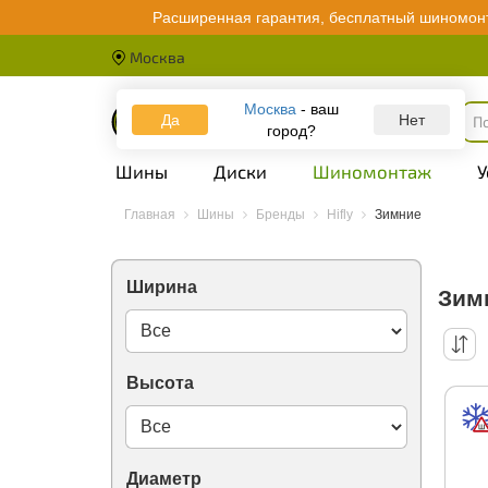
Ceat
Расширенная гарантия, бесплатный шиномонт
Centara
Comforser
Москва
Compasal
Continental
Contyre
Москва
- ваш
Да
Каталог
Нет
Cooper
город?
Cordiant
Crossleader
Шины
Диски
Шиномонтаж
У
Davanti
Deestone
Главная
Шины
Бренды
Hifly
Зимние
Delinte
Delmax
Doublecoin
Ширина
Doublestar
Зим
Dunlop
Duraturn
Dynamo
Ecotyre
Высота
Emrald
Evergreen
Falken
Federal
Firemax
Диаметр