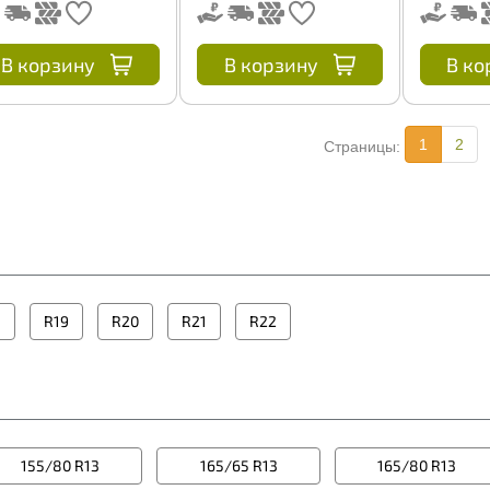
В корзину
В корзину
В ко
1
2
Страницы:
8
R19
R20
R21
R22
155/80 R13
165/65 R13
165/80 R13