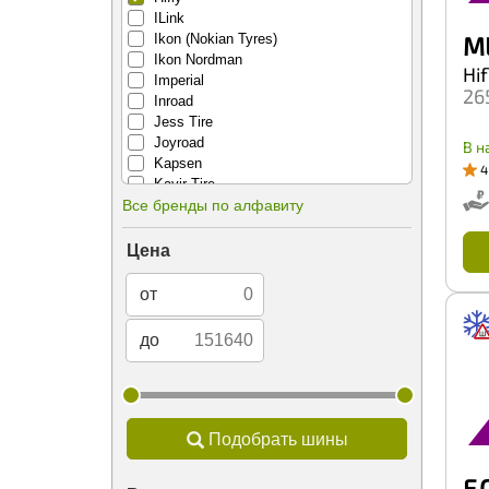
ILink
Ikon (Nokian Tyres)
M
Ikon Nordman
Hif
Imperial
26
Inroad
Jess Tire
Joyroad
В н
Kapsen
4
Kavir Tire
Все бренды по алфавиту
Kenda
Kinforest
King tyre
Цена
Kingnate
Kleber
от
Kpatos
Kumho
до
Kustone
Lande
Landrock
Landsail
Landspider
Подобрать шины
Lanvigator
Lassa
F 