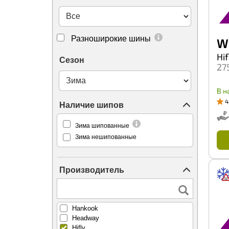
Firestone
Force Land
Forerunner
Formula (Pirelli)
Разноширокие шины
W
Fortune
FronWay
Hif
Сезон
GT Radial
27
Galaxy
General
В н
GiTi
4
Ginell
Наличие шипов
Gislaved
Golden Crown
Зима шипованные
Goldstone
Зима нешипованные
Goodride
Goodyear
Greentrac
Производитель
Grenlander
Gripmax
Habilead
Haida
Hankook
Headway
Hifly