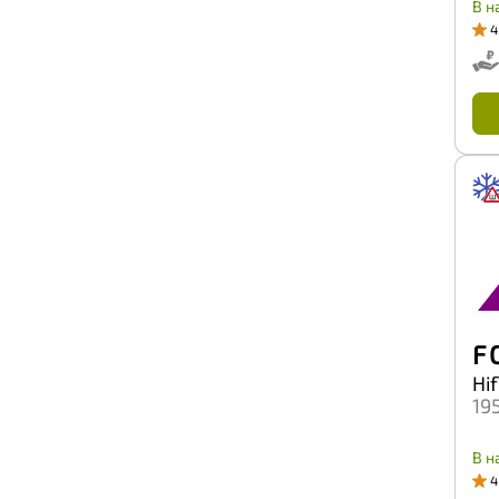
Safecess
В н
Sailun
4
Satoya
Sava
Secure
Sonix
Starmaxx
Sumaxx
Sunfull
Sunwide
Superia
Tercelo
Three-A
Tianli
Tigar
Titan
TopTrust
F 
Torero
Hif
Tornado
19
Torque
Total Trust
Tourador
В н
Toyo
4
Tracmax