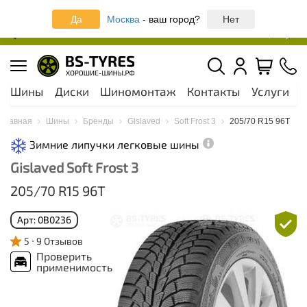
Записаться онлайн на шиномонтаж
Да
Москва
- ваш город?
Нет
Москва и МО
44 шинных центра
Шины
Диски
Шиномонтаж
Контакты
Услуги
А
Главная
Шины
Бренды
Gislaved
Soft Frost 3
205/70 R15 96T
Зимние липучки легковые шины
Gislaved Soft Frost 3
205/70 R15 96T
Арт: 0B0236
5
9 Отзывов
Проверить
применимость