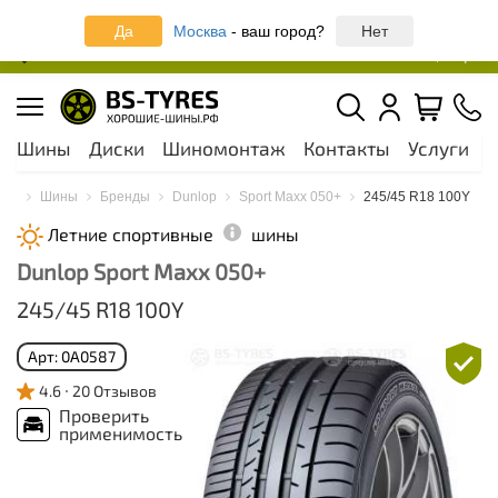
Записаться онлайн на шиномонтаж
Да
Москва
- ваш город?
Нет
Москва и МО
44 шинных центра
Шины
Диски
Шиномонтаж
Контакты
Услуги
А
ная
Шины
Бренды
Dunlop
Sport Maxx 050+
245/45 R18 100Y
Летние спортивные
шины
Dunlop Sport Maxx 050+
245/45 R18 100Y
Арт: 0A0587
4.6
20 Отзывов
Проверить
применимость