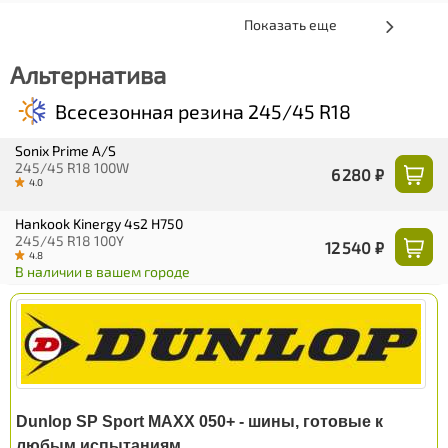
Показать еще
Альтернатива
Всесезонная резина 245/45 R18
Sonix Prime A/S
245/45 R18 100W
6 280 ₽
4.0
Hankook Kinergy 4s2 H750
245/45 R18 100Y
12 540 ₽
4.8
В наличии в вашем городе
Dunlop SP Sport MAXX 050+ - шины, готовые к
любым испытаниям