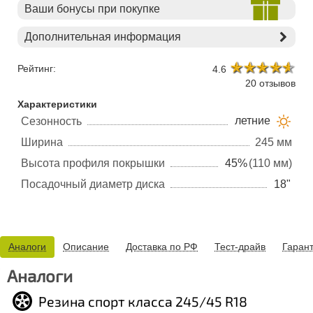
Ваши бонусы при покупке
Дополнительная информация
Рейтинг:
4.6
20 отзывов
Характеристики
летние
Сезонность
Ширина
245 мм
Высота профиля покрышки
45%
(110 мм)
Посадочный диаметр диска
18"
Аналоги
Описание
Доставка по РФ
Тест-драйв
Гаран
Аналоги
Резина спорт класса 245/45 R18