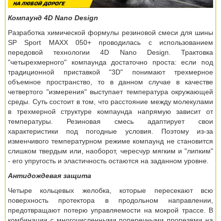
Компаунд 4D Nano Design
Разработка химической формулы резиновой смеси для шины
SP Sport MAXX 050+ проводилась с использованием
передовой технологии 4D Nano Design. Трактовка
"четырехмерного" компаунда достаточно проста: если под
традиционной приставкой "3D" понимают трехмерное
объемное пространство, то в данном случае в качестве
четвертого "измерения" выступает температура окружающей
среды. Суть состоит в том, что расстояние между молекулами
в трехмерной структуре компаунда напрямую зависит от
температуры. Резиновая смесь адаптирует свои
характеристики под погодные условия. Поэтому из-за
изменчивого температурном режиме компаунд не становится
слишком твердым или, наоборот, чересчур мягким и "липким"
- его упругость и эластичность остаются на заданном уровне.
Антидождевая защита
Четыре кольцевых желобка, которые пересекают всю
поверхность протектора в продольном направлении,
предотвращают потерю управляемости на мокрой трассе. В
комбинации с многочисленными поперечными прорезями на