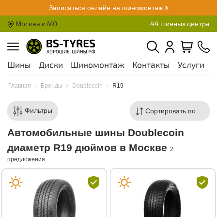
Записаться онлайн на шиномонтаж
Москва и МО
44 шинных центра
Шины
Диски
Шиномонтаж
Контакты
Услуги
А
Главная
Бренды
Doublecoin
R19
Фильтры
Автомобильные шины Doublecoin
диаметр R19 дюймов в Москве
2
предложения