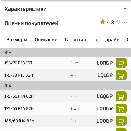
Характеристики
4.8
Оценки покупателей
Размеры
Описание
Гарантия
Тест-драйв
О
R13
L QRG ₽
155/70 R13 75T
4 шт.
L QLG ₽
175/70 R13 82H
4 шт.
R14
L GQG ₽
175/60 R14 82H
2 шт.
L QOG ₽
175/65 R14 82H
9 шт.
L QOG ₽
185/60 R14 82H
4 шт.