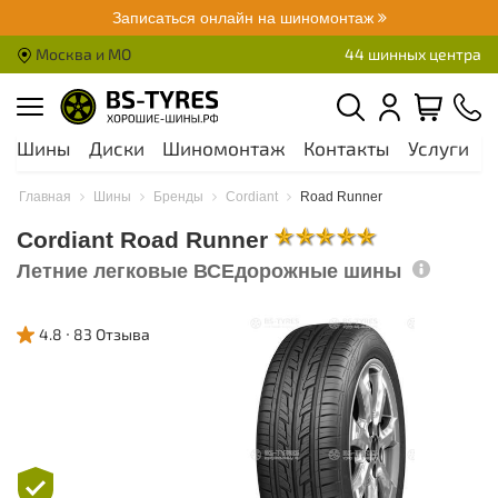
Записаться онлайн на шиномонтаж
Москва и МО
44 шинных центра
Шины
Диски
Шиномонтаж
Контакты
Услуги
А
Главная
Шины
Бренды
Cordiant
Road Runner
Cordiant Road Runner
Летние легковые ВСЕдорожные шины
4.8
83 Отзыва