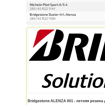
Michelin Pilot Sport A/S 4
285/45 R22 114Y
Bridgestone Dueler H/L Alenza
285/45 R22 110H
Bridgestone ALENZA 001 - летняя резин