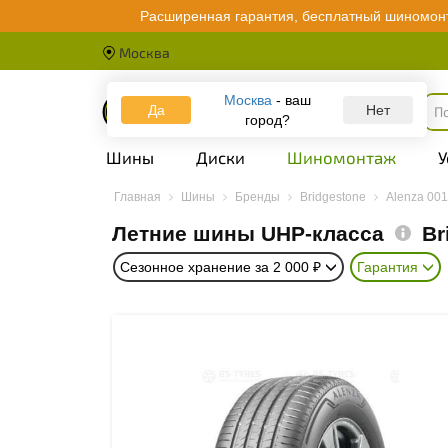
Расширенная гарантия, бесплатный шиномонт
Москва
Москва
- ваш
Да
Каталог
Нет
город?
Шины
Диски
Шиномонтаж
У
Главная
Шины
Бренды
Bridgestone
Alenza 001
Летние шины UHP-класса
Br
Сезонное хранение за 2 000 ₽
Гарантия