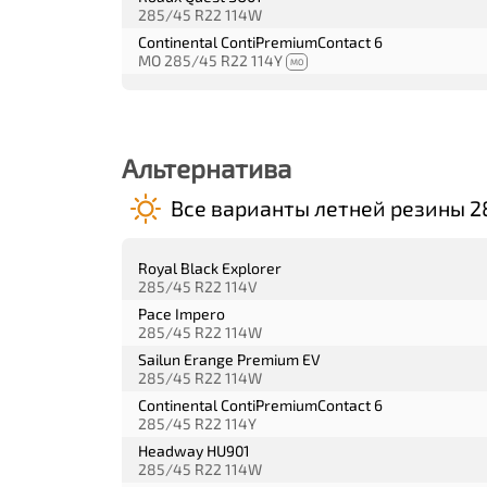
285/45 R22 114W
Continental ContiPremiumContact 6
MO 285/45 R22 114Y
MO
Альтернатива
Все варианты летней резины 2
Royal Black Explorer
285/45 R22 114V
Pace Impero
285/45 R22 114W
Sailun Erange Premium EV
285/45 R22 114W
Continental ContiPremiumContact 6
285/45 R22 114Y
Headway HU901
285/45 R22 114W