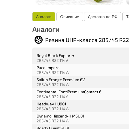
Аналоги
Описание
Доставка по РФ
Т
Аналоги
Резина UHP-класса 285/45 R22
Royal Black Explorer
285/45 R22 114V
Pace Impero
285/45 R22 114W
Sailun Erange Premium EV
285/45 R22 114W
Continental ContiPremiumContact 6
285/45 R22 114Y
Headway HU901
285/45 R22 114W
Dynamo Hiscend-H MSU01
285/45 R22 114W
Roadx Quest SU01