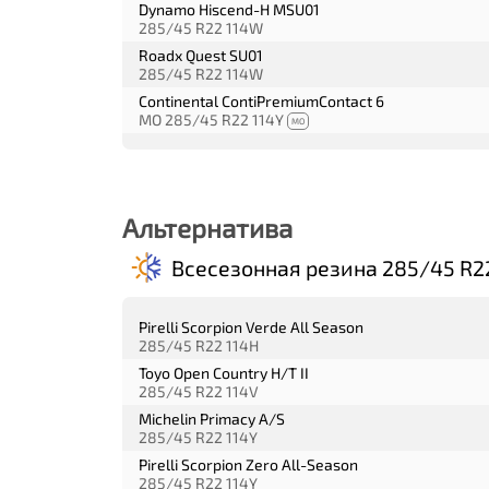
Dynamo Hiscend-H MSU01
285/45 R22 114W
Roadx Quest SU01
285/45 R22 114W
Continental ContiPremiumContact 6
MO 285/45 R22 114Y
MO
Альтернатива
Всесезонная резина 285/45 R2
Pirelli Scorpion Verde All Season
285/45 R22 114H
Toyo Open Country H/T II
285/45 R22 114V
Michelin Primacy A/S
285/45 R22 114Y
Pirelli Scorpion Zero All-Season
285/45 R22 114Y