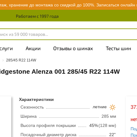
аж, хранение до монтажа со скидкой до 100%.
Записаться онлайн
Работаем с 1997 года
слуги
Акции
Отзывы о шинах
Тесты шин
285/45 R22 114W
idgestone Alenza 001
285/45 R22 114W
Характеристики
37
летние
Сезонность
Ширина
285 мм
не
Высота профиля покрышки
45%
(128 мм)
По
Посадочный диаметр диска
22"
По