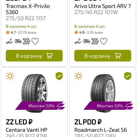
Tracmax X-Privilo
Arivo Ultra Sport ARV 7
S360
275/40 R22 107W
275/50 R22 115T
В наличии 4 шт.
В наличии 4 шт.
4.7
22 Отзыва
4.8
3 Отзыва
В корзину
В корзину
Монтаж 50%
Монтаж 50%
ZZ LED
₽
ZL PDD
₽
Centara Vanti HP
Roadmarch L-Zeal 56
245/35 R22 97W
285/50 R22 118V