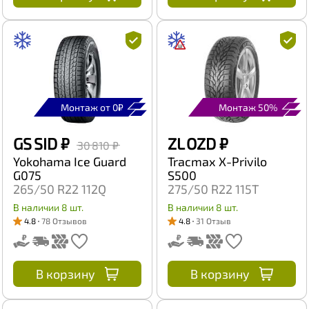
Монтаж от 0₽
Монтаж 50%
GS SID
₽
ZL OZD
₽
30 810 ₽
Yokohama Ice Guard
Tracmax X-Privilo
G075
S500
265/50 R22 112Q
275/50 R22 115T
В наличии 8 шт.
В наличии 8 шт.
4.8
78 Отзывов
4.8
31 Отзыв
В корзину
В корзину