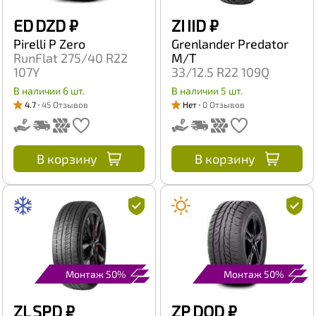
ED DZD
₽
ZI IID
₽
Pirelli P Zero
Grenlander Predator
RunFlat 275/40 R22
M/T
107Y
33/12.5 R22 109Q
В наличии 6 шт.
В наличии 5 шт.
4.7
45 Отзывов
Нет
0 Отзывов
В корзину
В корзину
Монтаж 50%
Монтаж 50%
ZL SPD
₽
ZP DOD
₽