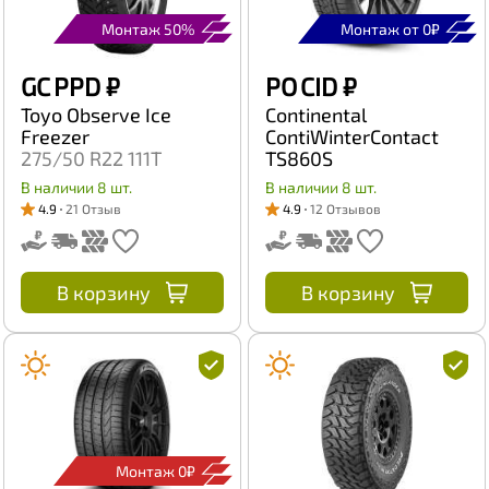
Монтаж 50%
Монтаж от 0₽
GC PPD
₽
PO CID
₽
Toyo Observe Ice
Continental
Freezer
ContiWinterContact
275/50 R22 111T
TS860S
285/30 R22 101W
В наличии 8 шт.
В наличии 8 шт.
4.9
21 Отзыв
4.9
12 Отзывов
В корзину
В корзину
Монтаж 0₽