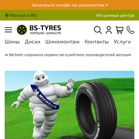
Записаться онлайн на шиномонтаж
Москва и МО
44 шинных центра
Шины
Диски
Шиномонтаж
Контакты
Услуги
А
ния Michelin сохранила первенство в рейтинге производителей автошин