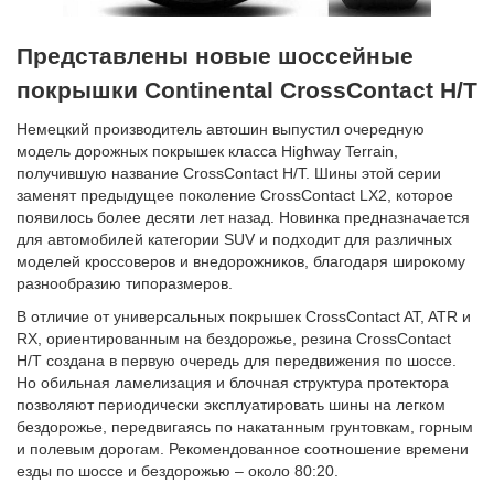
Представлены новые шоссейные
покрышки Continental CrossContact H/T
Немецкий производитель автошин выпустил очередную
модель дорожных покрышек класса Highway Terrain,
получившую название CrossContact H/T. Шины этой серии
заменят предыдущее поколение CrossContact LX2, которое
появилось более десяти лет назад. Новинка предназначается
для автомобилей категории SUV и подходит для различных
моделей кроссоверов и внедорожников, благодаря широкому
разнообразию типоразмеров.
В отличие от универсальных покрышек CrossContact AT, ATR и
RX, ориентированным на бездорожье, резина CrossContact
H/T создана в первую очередь для передвижения по шоссе.
Но обильная ламелизация и блочная структура протектора
позволяют периодически эксплуатировать шины на легком
бездорожье, передвигаясь по накатанным грунтовкам, горным
и полевым дорогам. Рекомендованное соотношение времени
езды по шоссе и бездорожью – около 80:20.