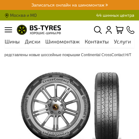
Записаться онлайн на шиномонтаж
Москва и МО
44 шинных центра
Шины
Диски
Шиномонтаж
Контакты
Услуги
А
Представлены новые шоссейные покрышки Continental CrossContact H/T