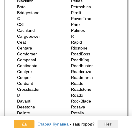
Blacklion
Petlas
Boto
Petroshina
Bridgestone
Pirelli
C
PowerTrac
CST
Prinx
Cachland
Pulmox
Cargopower
R
Ceat
Rapid
Centara
Riostone
Comforser
RoadBoss
Compasal
RoadKing
Continental
Roadbuster
Contyre
Roadcruza
Cooper
Roadmarch
Cordiant
Roador
Crossleader
Roadstone
D
Roadx
Davanti
RockBlade
Deestone
Rosava
Delinte
Rotalla
Delmax
Royal Black
Да
Старая Купавна
- ваш город?
Нет
Doublecoin
Rydanz
Doublestar
S