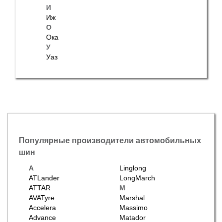
И
Иж
О
Ока
У
Уаз
Популярные производители автомобильных
шин
A
Linglong
ATLander
LongMarch
ATTAR
M
AVATyre
Marshal
Accelera
Massimo
Advance
Matador