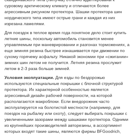
суровому арктическому климату и отличаются более
агрессивным рисунком протектора. Шашки протектора шин
нордического типа имеют острые грани и каждая из них
изрезана ламелями.
Для поездок в теплое время года понятное дело стоит купить
летние шины, поскольку автомобиль становится менее
управляемым при маневрировании и разгонах торможениях, а
еще зимняя резина быстрее изнашивается при движении по
сухому горячему асфальту. Никакой экономии при «сжигании»
зимних шин летом не получится. Летняя резина прослужит
летом в 2-3 раза больше зимней.
Условия эксплуатации.
Для езды по бездорожью
используются специальные покрышки с блочной структурой
протектора. Их характерной особенностью является
агрессивный дизайн рабочей поверхности, на которой
располагаются макроблоки. Если внедорожник часто
эксплуатируется на болотистой местности (например, для
поездок на рыбалку или охоту), следует выбирать покрышки с
увеличенными зазорами между шашками протектора. Одними
из крупнейших производителей авторезины, в ассортимент
которых входят такие шины, являются фирмы BFGoodrich,