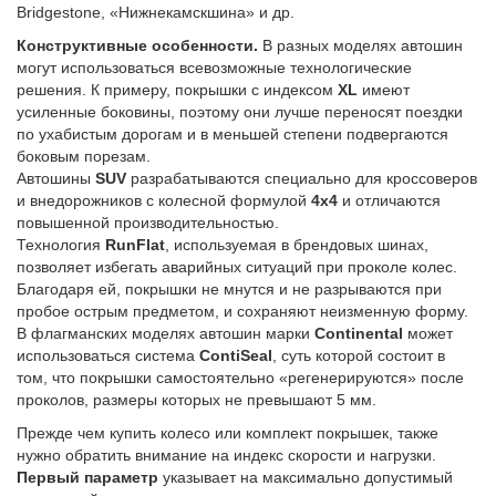
Bridgestone, «Нижнекамскшина» и др.
Конструктивные особенности.
В разных моделях автошин
могут использоваться всевозможные технологические
решения. К примеру, покрышки с индексом
XL
имеют
усиленные боковины, поэтому они лучше переносят поездки
по ухабистым дорогам и в меньшей степени подвергаются
боковым порезам.
Автошины
SUV
разрабатываются специально для кроссоверов
и внедорожников с колесной формулой
4х4
и отличаются
повышенной производительностью.
Технология
RunFlat
, используемая в брендовых шинах,
позволяет избегать аварийных ситуаций при проколе колес.
Благодаря ей, покрышки не мнутся и не разрываются при
пробое острым предметом, и сохраняют неизменную форму.
В флагманских моделях автошин марки
Continental
может
использоваться система
ContiSeal
, суть которой состоит в
том, что покрышки самостоятельно «регенерируются» после
проколов, размеры которых не превышают 5 мм.
Прежде чем купить колесо или комплект покрышек, также
нужно обратить внимание на индекс скорости и нагрузки.
Первый параметр
указывает на максимально допустимый