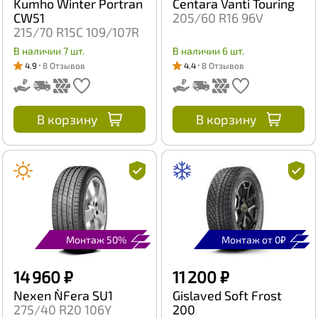
Kumho Winter Portran
Centara Vanti Touring
CW51
205/60 R16 96V
215/70 R15C 109/107R
В наличии 7 шт.
В наличии 6 шт.
4.9
8 Отзывов
4.4
8 Отзывов
В корзину
В корзину
Монтаж 50%
Монтаж от 0₽
14 960 ₽
11 200 ₽
Nexen N`Fera SU1
Gislaved Soft Frost
275/40 R20 106Y
200