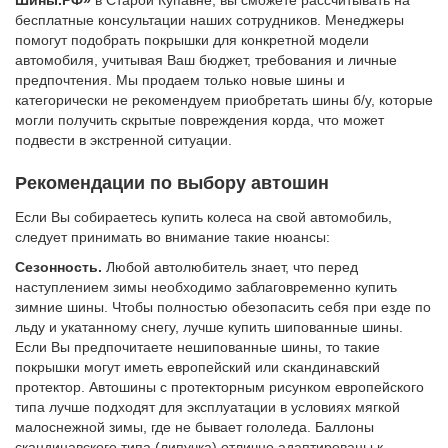
Шины.РФ»
в Старой Купавне, вы сможете рассчитывать на
бесплатные консультации наших сотрудников. Менеджеры
помогут подобрать покрышки для конкретной модели
автомобиля, учитывая Ваш бюджет, требования и личные
предпочтения. Мы продаем только новые шины и
категорически не рекомендуем приобретать шины б/у, которые
могли получить скрытые повреждения корда, что может
подвести в экстренной ситуации.
Рекомендации по выбору автошин
Если Вы собираетесь купить колеса на свой автомобиль,
следует принимать во внимание такие нюансы:
Сезонность.
Любой автолюбитель знает, что перед
наступлением зимы необходимо заблаговременно купить
зимние шины. Чтобы полностью обезопасить себя при езде по
льду и укатанному снегу, лучше купить шипованные шины.
Если Вы предпочитаете нешипованные шины, то такие
покрышки могут иметь европейский или скандинавский
протектор. Автошины с протекторным рисунком европейского
типа лучше подходят для эксплуатации в условиях мягкой
малоснежной зимы, где не бывает гололеда. Баллоны
скандинавского типа (липучка) отлично адаптированы к