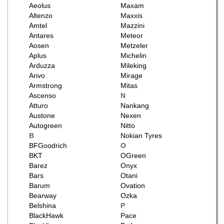
Aeolus
Maxam
Altenzo
Maxxis
Amtel
Mazzini
Antares
Meteor
Aosen
Metzeler
Aplus
Michelin
Arduzza
Mileking
Arivo
Mirage
Armstrong
Mitas
Ascenso
N
Atturo
Nankang
Austone
Nexen
Autogreen
Nitto
B
Nokian Tyres
BFGoodrich
O
BKT
OGreen
Barez
Onyx
Bars
Otani
Barum
Ovation
Bearway
Ozka
Belshina
P
BlackHawk
Pace