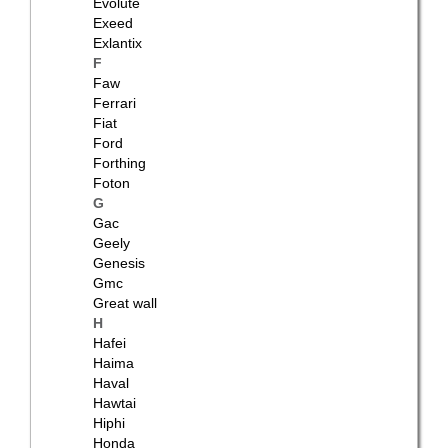
Evolute
Exeed
Exlantix
F
Faw
Ferrari
Fiat
Ford
Forthing
Foton
G
Gac
Geely
Genesis
Gmc
Great wall
H
Hafei
Haima
Haval
Hawtai
Hiphi
Honda