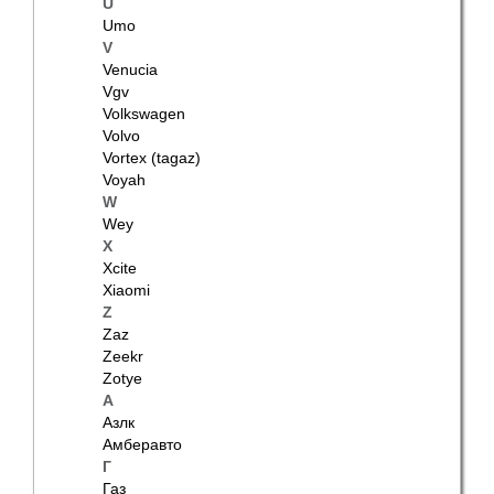
U
Umo
V
Venucia
Vgv
Volkswagen
Volvo
Vortex (tagaz)
Voyah
W
Wey
X
Xcite
Xiaomi
Z
Zaz
Zeekr
Zotye
А
Азлк
Амберавто
Г
Газ