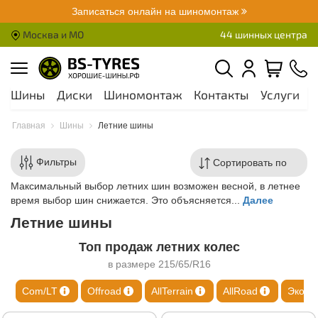
Записаться онлайн на шиномонтаж
Москва и МО
44 шинных центра
Шины
Диски
Шиномонтаж
Контакты
Услуги
А
Главная
Шины
Летние шины
Фильтры
Максимальный выбор летних шин возможен весной, в летнее
время выбор шин снижается. Это объясняется...
Далее
Летние шины
Топ продаж летних колес
в размере 215/65/R16
Com/LT
Offroad
AllTerrain
AllRoad
Эко