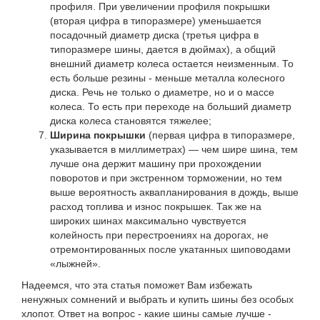
профиля. При увеличении профиля покрышки
(вторая цифра в типоразмере) уменьшается
посадочный диаметр диска (третья цифра в
типоразмере шины, дается в дюймах), а общий
внешний диаметр колеса остается неизменным. То
есть больше резины - меньше металла колесного
диска. Речь не только о диаметре, но и о массе
колеса. То есть при переходе на больший диаметр
диска колеса становятся тяжелее;
Ширина покрышки
(первая цифра в типоразмере,
указывается в миллиметрах) — чем шире шина, тем
лучше она держит машину при прохождении
поворотов и при экстренном торможении, но тем
выше вероятность аквапланирования в дождь, выше
расход топлива и износ покрышек. Так же на
широких шинах максимально чувствуется
колейность при перестроениях на дорогах, не
отремонтированных после укатанных шиповодами
«лыжней».
Надеемся, что эта статья поможет Вам избежать
ненужных сомнений и выбрать и купить шины без особых
хлопот. Ответ на вопрос - какие шины самые лучше -