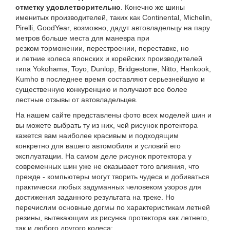
отметку удовлетворительно
. Конечно же шины
именитых производителей, таких как Continental, Michelin,
Pirelli, GoodYear, возможно, дадут автовладельцу на пару
метров больше места для маневра при
резком торможении, перестроении, переставке, но
и летние колеса японских и корейских производителей
типа Yokohama, Toyo, Dunlop, Bridgestone, Nitto, Hankook,
Kumho в последнее время составляют серьезнейшую и
существенную конкуренцию и получают все более
лестные отзывы от автовладельцев.
На нашем сайте представлены фото всех моделей шин и
вы можете выбрать ту из них, чей рисунок протектора
кажется вам наиболее красивым и подходящим
конкретно для вашего автомобиля и условий его
эксплуатации. На самом деле рисунок протектора у
современных шин уже не оказывает того влияния, что
прежде - компьютеры могут творить чудеса и добиваться
практически любых задуманных человеком узоров для
достижения заданного результата на треке. Но
перечислим основные догмы по характеристикам летней
резины, вытекающим из рисунка протектора как летнего,
так и любого другого колеса: