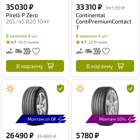
35 030 ₽
33 310 ₽
34 530 ₽
Pirelli P Zero
Continental
265/45 R20 104Y
ContiPremiumContact
7
275/40 R21 107Y
В наличии 4 шт.
В наличии 4 шт.
4.7
45 Отзывов
4.7
22 Отзыва
В корзину
В корзину
Монтаж от 0₽
Монтаж 50%
26 490 ₽
5 780 ₽
26 980 ₽