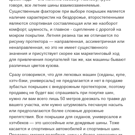
говоря, все летние шины взаимозаменяемые.
Существенным фактором при выборе покрышек является
наличие характеристик на бездорожье, второстепенными
являются спортивная составляющая или же наоборот
комфорт, шумность, и главное - сцепление с дорогой на
мокром покрытии. Летняя резина так же отличается по
рисунку протектора — направленная, ассиметричная или
ненаправленная, но это не имеет существенного
значения и присутствует скорее как маркетинговый ход
для привлечения покупателей так же, как машины бывают
различных цветов кузова.
Сразу оговоримся, что для легковых машин (седаны, купе,
хэтч-бэки, универсалы) не предлагается и нет в продаже
зубастых покрышек с внедорожным протектором, поэтому
продавец не будет вас спрашивать при покупке шин,
нужно ли вам всего лишь 50 метров доезжать по травке до
вашего участка, или нужно штурмовать песчаную насыпь
или предполагаются более сложные дорожные
препятствия. Все покрышки для седанов, универсалов и
хэтчбеков — это шоссейные или дождевые шины. Тоже
касается и спортивных автомобилей и спортивных шин.
Продавец сможет подобрать шины с более агрессивным