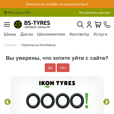
Записаться онлайн на шиномонтаж
Москва и МО
44 шинных центра
Шины
Диски
Шиномонтаж
Контакты
Услуги
А
Главная
Переход на Автобам.ру
Вы уверены, что хотите уйти с сайта?
Да
Нет