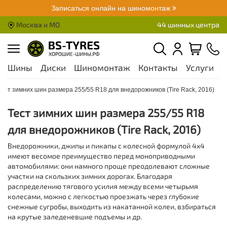
Записаться онлайн на шиномонтаж
Москва и МО
44 шинных центра
Шины
Диски
Шиномонтаж
Контакты
Услуги
А
ест зимних шин размера 255/55 R18 для внедорожников (Tire Rack, 2016)
Тест зимних шин размера 255/55 R18
для внедорожников (Tire Rack, 2016)
Внедорожники, джипы и пикапы с колесной формулой 4х4
имеют весомое преимущество перед моноприводными
автомобилями: они намного проще преодолевают сложные
участки на скользких зимних дорогах. Благодаря
распределению тягового усилия между всеми четырьмя
колесами, можно с легкостью проезжать через глубокие
снежные сугробы, выходить из накатанной колеи, взбираться
на крутые заледеневшие подъемы и др.