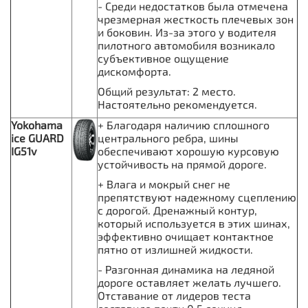
- Среди недостатков была отмечена
чрезмерная жесткость плечевых зон
и боковин. Из-за этого у водителя
пилотного автомобиля возникало
субъективное ощущение
дискомфорта.
Общий результат: 2 место.
Настоятельно рекомендуется.
Yokohama
+ Благодаря наличию сплошного
ice GUARD
центрального ребра, шины
IG51v
обеспечивают хорошую курсовую
устойчивость на прямой дороге.
+ Влага и мокрый снег не
препятствуют надежному сцеплению
с дорогой. Дренажный контур,
который используется в этих шинах,
эффективно очищает контактное
пятно от излишней жидкости.
- Разгонная динамика на ледяной
дороге оставляет желать лучшего.
Отставание от лидеров теста