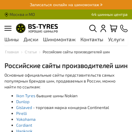
Записаться онлайн на шиномонтаж
Москва и МО
44 шинных центра
Шины
Диски
Шиномонтаж
Контакты
Услуги
А
Главная
Статьи
Российские сайты производителей шин
Российские сайты производителей шин
Основные официальные сайты представительств самых
популярных брендов шин, продаваемых в России, можно
найти по ссылкам:
Ikon Tyres
бывшие шины Nokian
Dunlop
Gislaved
- торговая марка концерна Continental
Pirelli
Yokohama
Cordiant
Hankook