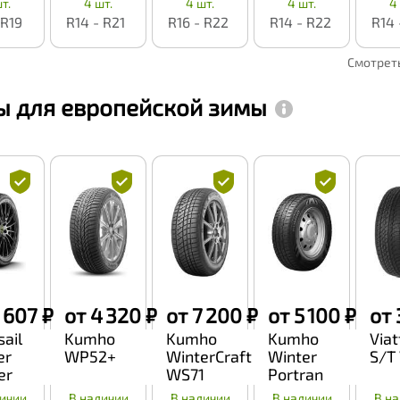
т.
4 шт.
4 шт.
4 шт.
4
 R19
R14 - R21
R16 - R22
R14 - R22
R14 
Смотрет
 для европейской зимы
 607 ₽
от 4 320 ₽
от 7 200 ₽
от 5 100 ₽
от 
ail
Kumho
Kumho
Kumho
Viat
er
WP52+
WinterCraft
Winter
S/T
er
WS71
Portran
CW51
ичии
В наличии
В наличии
В наличии
В н