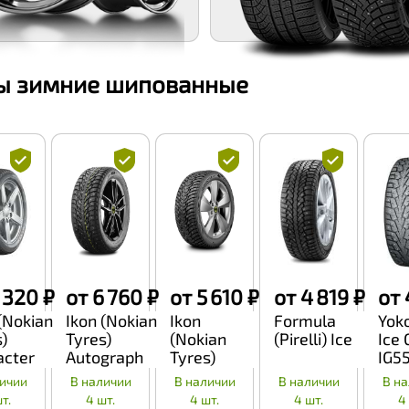
 зимние шипованные
 320 ₽
от 6 760 ₽
от 5 610 ₽
от 4 819 ₽
от 
(Nokian
Ikon (Nokian
Ikon
Formula
Yok
)
Tyres)
(Nokian
(Pirelli) Ice
Ice 
acter
Autograph
Tyres)
IG5
Ice 9
Character
ичии
В наличии
В наличии
В наличии
В н
dman 7)
Ice 8
т.
4 шт.
4 шт.
4 шт.
4