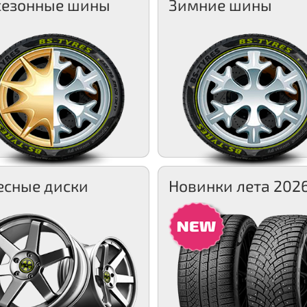
сезонные шины
Зимние шины
есные диски
Новинки лета 202