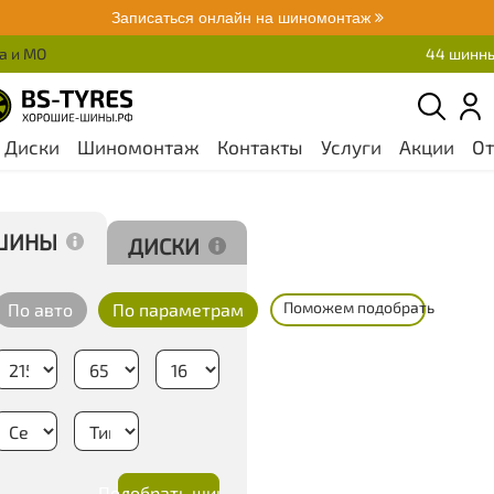
Записаться онлайн на шиномонтаж
а и МО
44 шинны
Диски
Шиномонтаж
Контакты
Услуги
Акции
О
Шины
бнее
Диски
Поможем
подобрать
По авто
По параметрам
Подобрать шины