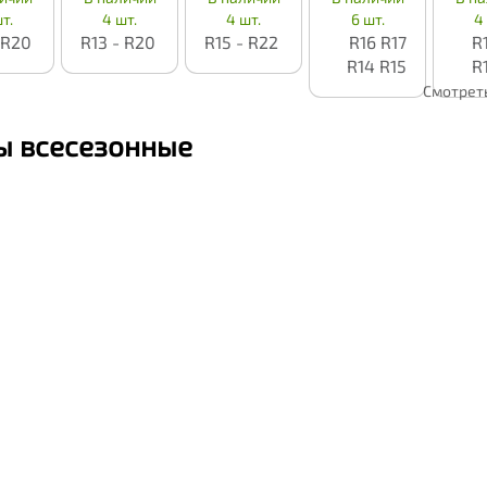
т.
4 шт.
4 шт.
6 шт.
4
 R20
R13 - R20
R15 - R22
R16
R17
R
R14
R15
R
Смотрет
 всесезонные