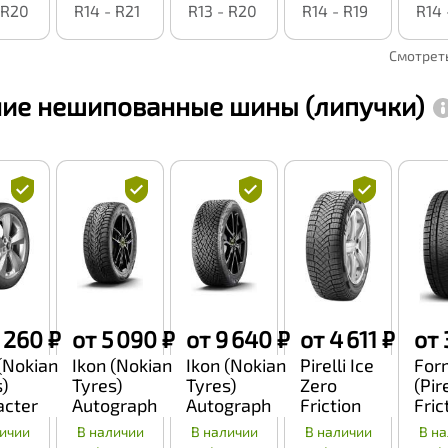
(Nordman
 R20
R14 - R21
R13 - R20
R14 - R19
R14 
8)
Смотрет
ие нешипованные шины
(липучки)
 260 ₽
от 5 090 ₽
от 9 640 ₽
от 4 611 ₽
от 
(Nokian
Ikon (Nokian
Ikon (Nokian
Pirelli Ice
For
)
Tyres)
Tyres)
Zero
(Pire
acter
Autograph
Autograph
Friction
Fric
 2
Snow 3
Snow 5
ичии
В наличии
В наличии
В наличии
В н
dman