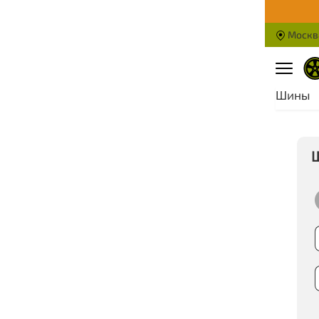
Москв
Шины
Подро