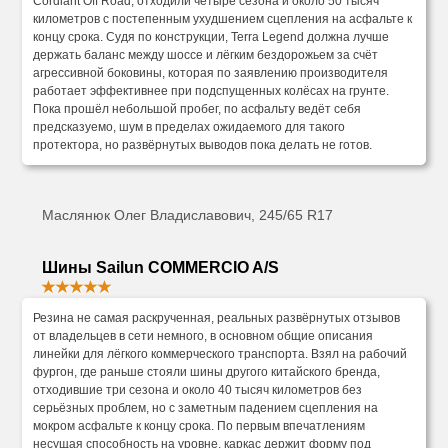
Cordiant Off Road, отходили четыре сезона и около 50 тысяч
километров с постепенным ухудшением сцепления на асфальте к
концу срока. Судя по конструкции, Terra Legend должна лучше
держать баланс между шоссе и лёгким бездорожьем за счёт
агрессивной боковины, которая по заявлению производителя
работает эффективнее при подспущенных колёсах на грунте.
Пока прошёл небольшой пробег, по асфальту ведёт себя
предсказуемо, шум в пределах ожидаемого для такого
протектора, но развёрнутых выводов пока делать не готов.
Маслянюк Олег Владиславович, 245/65 R17
Шины Sailun COMMERCIO A/S
Резина не самая раскрученная, реальных развёрнутых отзывов
от владельцев в сети немного, в основном общие описания
линейки для лёгкого коммерческого транспорта. Взял на рабочий
фургон, где раньше стояли шины другого китайского бренда,
отходившие три сезона и около 40 тысяч километров без
серьёзных проблем, но с заметным падением сцепления на
мокром асфальте к концу срока. По первым впечатлениям
несущая способность на уровне, каркас держит форму под