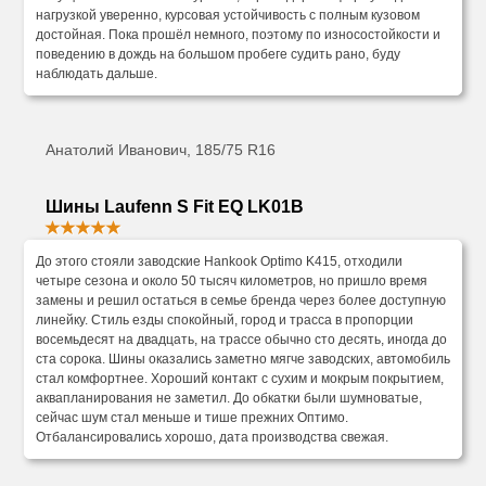
нагрузкой уверенно, курсовая устойчивость с полным кузовом
достойная. Пока прошёл немного, поэтому по износостойкости и
поведению в дождь на большом пробеге судить рано, буду
наблюдать дальше.
Анатолий Иванович, 185/75 R16
Шины Laufenn S Fit EQ LK01B
До этого стояли заводские Hankook Optimo K415, отходили
четыре сезона и около 50 тысяч километров, но пришло время
замены и решил остаться в семье бренда через более доступную
линейку. Стиль езды спокойный, город и трасса в пропорции
восемьдесят на двадцать, на трассе обычно сто десять, иногда до
ста сорока. Шины оказались заметно мягче заводских, автомобиль
стал комфортнее. Хороший контакт с сухим и мокрым покрытием,
аквапланирования не заметил. До обкатки были шумноватые,
сейчас шум стал меньше и тише прежних Оптимо.
Отбалансировались хорошо, дата производства свежая.