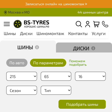
Записаться онлайн на шиномонтаж
Москва и МО
44 шинных центра
Шины
Диски
Шиномонтаж
Контакты
Услуги
А
Шины
Диски
Поможем
По авто
По параметрам
подобрать
Подобрать шины