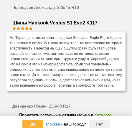
Черноусов Александр, 225/45 R18
Шины Hankook Ventus S1 Evo2 K117
На Tiguan до этого стояли заводские Goodyear Eagle F1, отходили
три сезона и около 35 тысяч километров, но постепенно потеряли
эластичность. Переход на К117 ощутим сразу, руль стал более
расслабленным, но чувствительность не потерял, крупные
неровности машина проходит округло и упруго. Хороший держак
что на сухом что на мокром асфальте, срыв при предельных
скоростях прогнозируемый, аквапланирование начинается только
выше сотни. Из честного минуса резина довольно мягкая, поэтому
ресурс закладываю не больше двух сезонов активной езды, но за
такое поведение на дороге переплата в комфорте того стоит.
Давиденко Роман, 255/40 R17
Прочитать остальные отзывы можно в
Каталоге
.
Да
Москва
- ваш город?
Нет