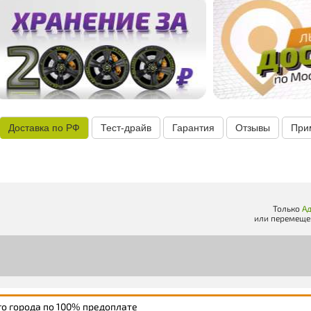
Доставка по РФ
Тест-драйв
Гарантия
Отзывы
При
Только
Ад
или перемеще
го города по 100% предоплате