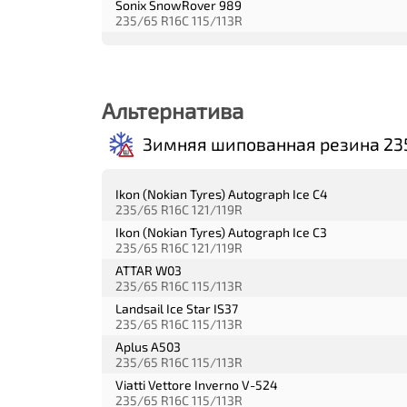
Sonix SnowRover 989
235/65 R16C 115/113R
Альтернатива
Зимняя шипованная резина 23
Ikon (Nokian Tyres) Autograph Ice C4
235/65 R16C 121/119R
Ikon (Nokian Tyres) Autograph Ice C3
235/65 R16C 121/119R
ATTAR W03
235/65 R16C 115/113R
Landsail Ice Star IS37
235/65 R16C 115/113R
Aplus A503
235/65 R16C 115/113R
Viatti Vettore Inverno V-524
235/65 R16C 115/113R