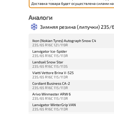
Доставка товара будет осуществлена силами на
Аналоги
Зимняя резина (липучки) 235/6
Ikon (Nokian Tyres) Autograph Snow C4
235/65 R16C 121/119R
Lanvigator Ice-Spider
235/65 R16C 115/113R
Landsail Snow Star
235/65 R16C 115/113S
Viatti Vettore Brina V-525
235/65 R16C 115/113R
Cordiant Business CA-2
235/65 R16C 115/113R
Arivo Winmaster ARW 6
235/65 R16C 115/113R
Lanvigator WinterGrip VAN
235/65 R16C 115/113R