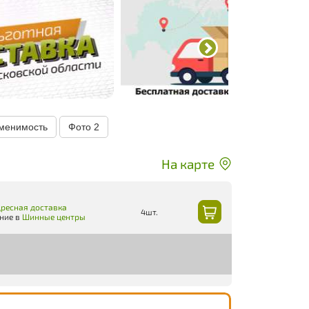
менимость
Фото
2
На карте
ресная доставка
4шт.
ние в
Шинные центры