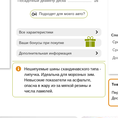
Посадочный диаметр диска
16"
Подходят для моего авто?
Все характеристики
Спо
Ср
Ваши бонусы при покупке
Ср
Дополнительная информация
Дос
Нешипуемые шины скандинавского типа -
липучка. Идеальна для морозных зим.
Невысокие показатели на асфальте,
Тов
опасна в жару из-за мягкой резины и
числа ламелей.
Пе
Дос