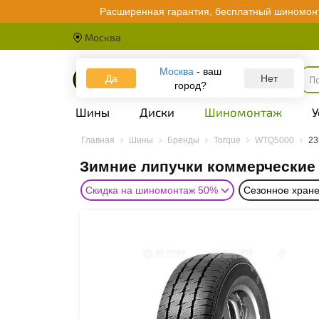
Расширенная гарантия, бесплатный шиномонт
Москва
Москва
- ваш
Да
Каталог
Нет
город?
Шины
Диски
Шиномонтаж
У
Главная
Шины
Бренды
Torque
WTQ5000
23
Зимние липучки коммерчески
Скидка на шиномонтаж 50%
Сезонное хране