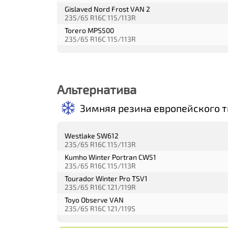
Gislaved Nord Frost VAN 2
235/65 R16C 115/113R
Torero MPS500
235/65 R16C 115/113R
Альтернатива
Зимняя резина европейского т
Westlake SW612
235/65 R16C 115/113R
Kumho Winter Portran CW51
235/65 R16C 115/113R
Tourador Winter Pro TSV1
235/65 R16C 121/119R
Toyo Observe VAN
235/65 R16C 121/119S