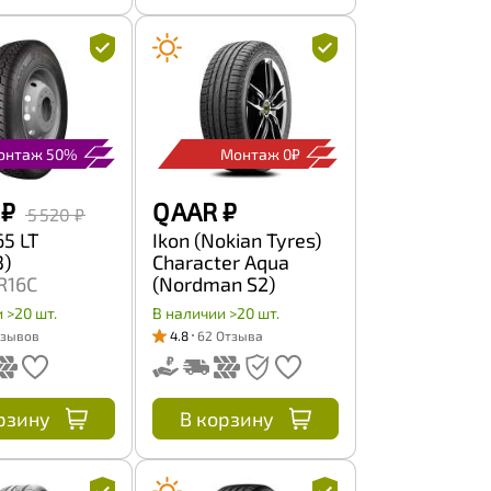
онтаж 50%
Монтаж 0₽
₽
Q AAR
₽
5 520 ₽
5 LT
Ikon (Nokian Tyres)
3)
Character Aqua
R16C
(Nordman S2)
2Q
SUV 235/60 R16
 >20 шт.
В наличии >20 шт.
100H
тзывов
4.8
62 Отзыва
рзину
В корзину