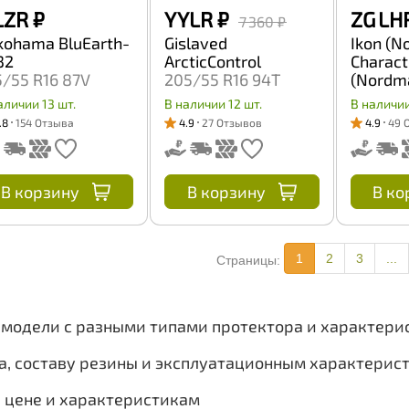
LZR
₽
Y YLR
₽
ZG LH
7 360 ₽
kohama BluEarth-
Gislaved
Ikon (N
32
ArcticControl
Charact
5/55 R16 87V
205/55 R16 94T
(Nordma
SUV 245
аличии 13 шт.
В наличии 12 шт.
В наличии
.8
154 Отзыва
4.9
27 Отзывов
4.9
49 
В корзину
В корзину
В ко
1
2
3
...
Страницы:
2 модели с разными типами протектора и характер
а, составу резины и эксплуатационным характерис
, цене и характеристикам