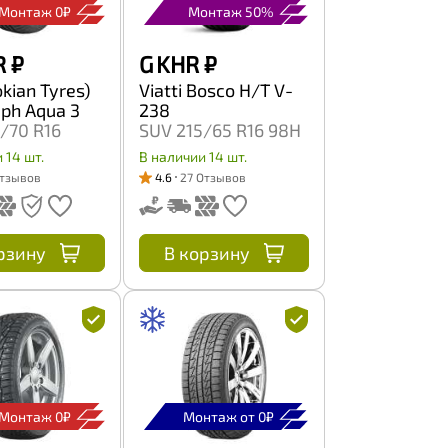
Монтаж 0₽
Монтаж 50%
R
₽
G KHR
₽
okian Tyres)
Viatti Bosco H/T V-
ph Aqua 3
238
/70 R16
SUV 215/65 R16 98H
 14 шт.
В наличии 14 шт.
Отзывов
4.6
27 Отзывов
рзину
В корзину
Монтаж 0₽
Монтаж от 0₽