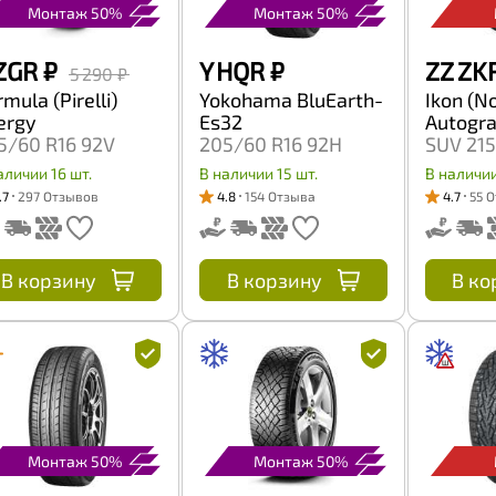
Монтаж 50%
Монтаж 50%
ZGR
₽
Y HQR
₽
ZZ ZK
5 290 ₽
mula (Pirelli)
Yokohama BluEarth-
Ikon (N
ergy
Es32
Autogra
5/60 R16 92V
205/60 R16 92H
SUV 215
100H
аличии 16 шт.
В наличии 15 шт.
В наличии
.7
297 Отзывов
4.8
154 Отзыва
4.7
55 
В корзину
В корзину
В ко
Монтаж 50%
Монтаж 50%