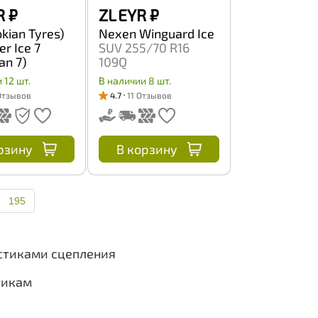
R
₽
ZL EYR
₽
okian Tyres)
Nexen Winguard Ice
er Ice 7
SUV 255/70 R16
n 7)
109Q
/75 R16 111T
 12 шт.
В наличии 8 шт.
Отзывов
4.7
11 Отзывов
рзину
В корзину
195
истиками сцепления
тикам