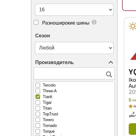
Royal Black
Rydanz
SWT
Safecess
Разноширокие шины
Sailun
Satoya
Сезон
Sava
Secure
Sonix
Starmaxx
Производитель
Sumaxx
Sunfull
Y 
Sunwide
Ik
Superia
Au
Tercelo
20
Three-A
Tianli
В н
Tigar
4
Titan
TopTrust
Torero
Tornado
Torque