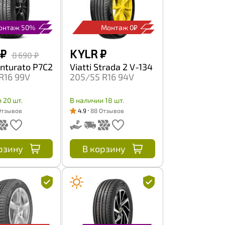
онтаж 50%
Монтаж 0₽
₽
K YLR
₽
8 690 ₽
Cinturato P7C2
Viatti Strada 2 V-134
R16 99V
205/55 R16 94V
 20 шт.
В наличии 18 шт.
Отзывов
4.9
88 Отзывов
рзину
В корзину