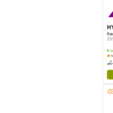
H 
Ка
20
В н
4