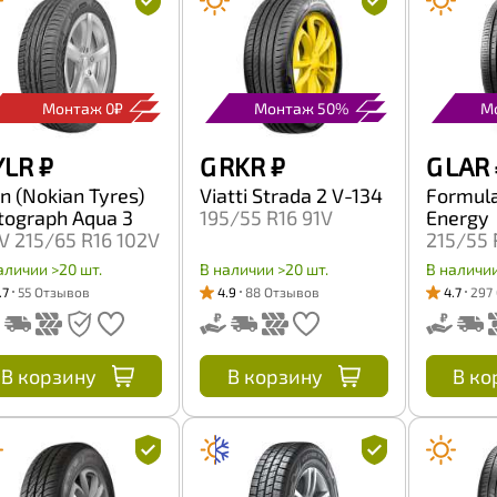
Монтаж 0₽
Монтаж 50%
М
YLR
₽
G RKR
₽
G LAR
on (Nokian Tyres)
Viatti Strada 2 V-134
Formula 
tograph Aqua 3
195/55 R16 91V
Energy
V 215/65 R16 102V
215/55 
аличии >20 шт.
В наличии >20 шт.
В наличии
.7
55 Отзывов
4.9
88 Отзывов
4.7
297
В корзину
В корзину
В ко