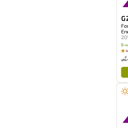
G 
For
En
20
В н
4