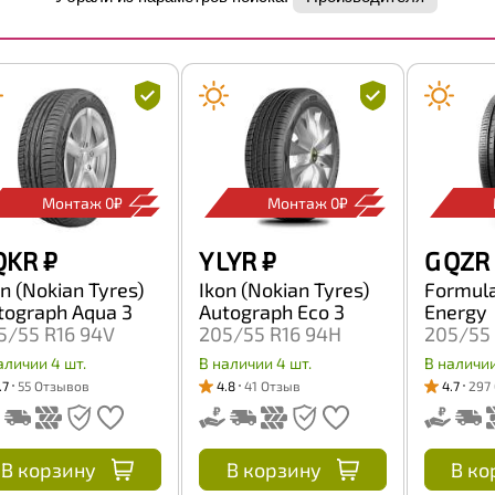
Монтаж 0₽
Монтаж 0₽
QKR
₽
Y LYR
₽
G QZR
on (Nokian Tyres)
Ikon (Nokian Tyres)
Formula 
tograph Aqua 3
Autograph Eco 3
Energy
5/55 R16 94V
205/55 R16 94H
205/55 
аличии 4 шт.
В наличии 4 шт.
В наличии
.7
55 Отзывов
4.8
41 Отзыв
4.7
297
В корзину
В корзину
В ко