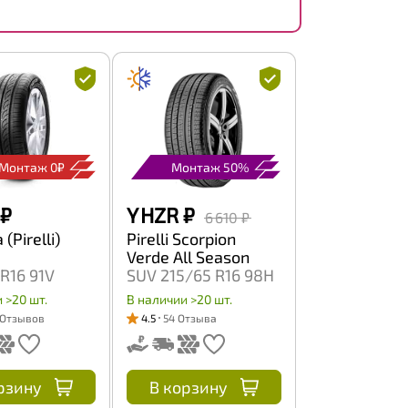
Монтаж 0₽
Монтаж 50%
₽
Y HZR
₽
6 610 ₽
(Pirelli)
Pirelli Scorpion
Verde All Season
R16 91V
SUV 215/65 R16 98H
 >20 шт.
В наличии >20 шт.
 Отзывов
4.5
54 Отзыва
рзину
В корзину