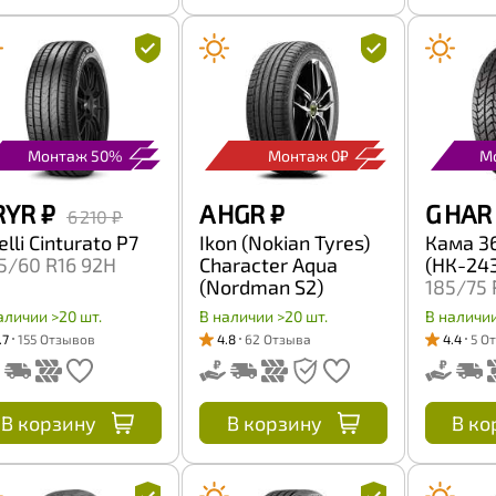
Монтаж 50%
Монтаж 0₽
М
RYR
₽
A HGR
₽
G HAR
6 210 ₽
elli Cinturato P7
Ikon (Nokian Tyres)
Кама 36
5/60 R16 92H
Character Aqua
(НК-24
(Nordman S2)
185/75 
SUV 225/70 R16
104/10
аличии >20 шт.
В наличии >20 шт.
В наличии
103T
.7
155 Отзывов
4.8
62 Отзыва
4.4
5 О
В корзину
В корзину
В ко