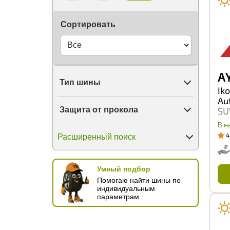
WindPower
Windforce
Сортировать
Winrun
X-Grip
Yazd
Yokohama
ZMax
A 
Zeetex
Тип шины
КШЗ
Ik
Кама
Au
ОШЗ
Защита от прокола
SU
В н
4
Расширенный поиск
Умный подбор
Помогаю найти шины по
индивидуальным
параметрам