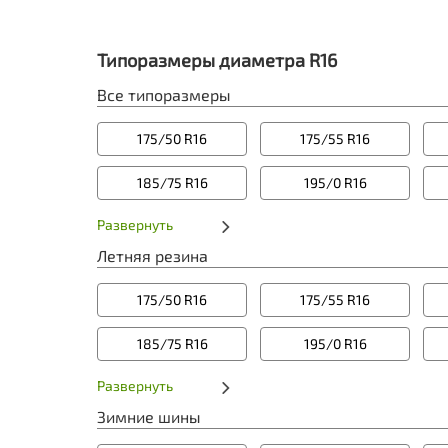
Типоразмеры диаметра R16
Все типоразмеры
175/50 R16
175/55 R16
185/75 R16
195/0 R16
Развернуть
Летняя резина
175/50 R16
175/55 R16
185/75 R16
195/0 R16
Развернуть
Зимние шины