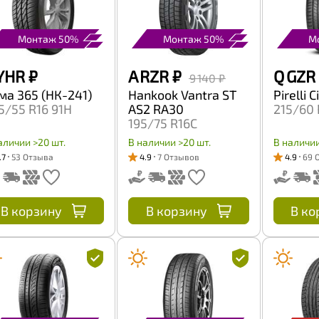
Монтаж 50%
Монтаж 50%
М
YHR
₽
A RZR
₽
Q GZR
9 140 ₽
ма 365 (НК-241)
Hankook Vantra ST
Pirelli 
5/55 R16 91H
AS2 RA30
215/60 
195/75 R16C
107/105R
аличии >20 шт.
В наличии >20 шт.
В наличии
.7
53 Отзыва
4.9
7 Отзывов
4.9
69 
В корзину
В корзину
В ко