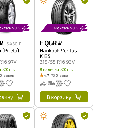
онтаж 50%
Монтаж 50%
₽
E QGR
₽
5 430 ₽
(Pirelli)
Hankook Ventus
K135
R16 97V
215/55 R16 93V
 >20 шт.
В наличии >20 шт.
 Отзывов
4.7
73 Отзыва
рзину
В корзину