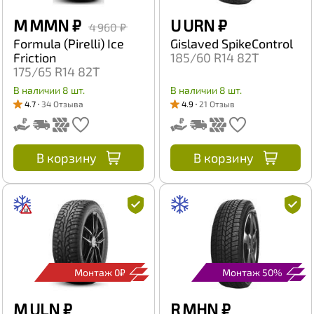
M MMN
₽
U URN
₽
4 960 ₽
Formula (Pirelli) Ice
Gislaved SpikeControl
Friction
185/60 R14 82T
175/65 R14 82T
В наличии 8 шт.
В наличии 8 шт.
4.7
34 Отзыва
4.9
21 Отзыв
В корзину
В корзину
Монтаж 0₽
Монтаж 50%
M ULN
₽
R MHN
₽