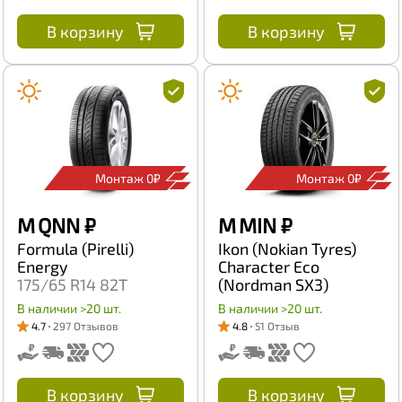
В корзину
В корзину
Монтаж 0₽
Монтаж 0₽
M QNN
₽
M MIN
₽
Formula (Pirelli)
Ikon (Nokian Tyres)
Energy
Character Eco
175/65 R14 82T
(Nordman SX3)
185/60 R14 82T
В наличии >20 шт.
В наличии >20 шт.
4.7
297 Отзывов
4.8
51 Отзыв
В корзину
В корзину