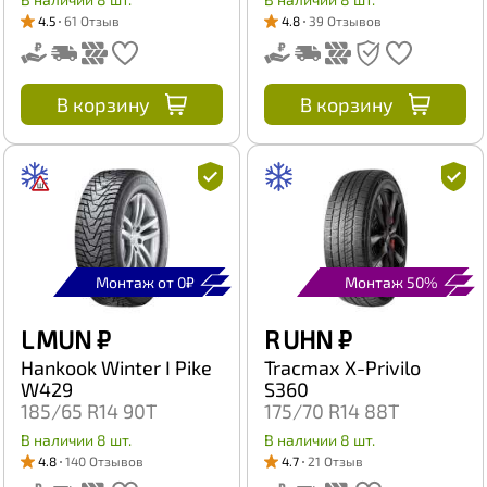
4.5
61 Отзыв
4.8
39 Отзывов
В корзину
В корзину
Монтаж от 0₽
Монтаж 50%
L MUN
₽
R UHN
₽
Hankook Winter I Pike
Tracmax X-Privilo
W429
S360
185/65 R14 90T
175/70 R14 88T
В наличии 8 шт.
В наличии 8 шт.
4.8
140 Отзывов
4.7
21 Отзыв