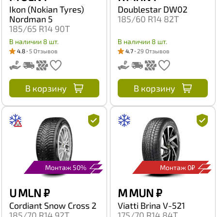
Ikon (Nokian Tyres)
Doublestar DW02
Nordman 5
185/60 R14 82T
185/65 R14 90T
В наличии 8 шт.
В наличии 8 шт.
4.8
5 Отзывов
4.7
29 Отзывов
В корзину
В корзину
Монтаж 50%
Монтаж 0₽
U MLN
₽
M MUN
₽
Cordiant Snow Cross 2
Viatti Brina V-521
185/70 R14 92T
175/70 R14 84T