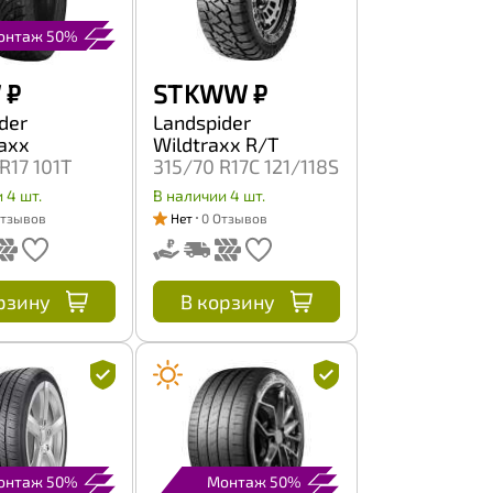
онтаж 50%
W
₽
ST KWW
₽
der
Landspider
raxx
Wildtraxx R/T
R17 101T
315/70 R17C 121/118S
 4 шт.
В наличии 4 шт.
Отзывов
Нет
0 Отзывов
рзину
В корзину
онтаж 50%
Монтаж 50%