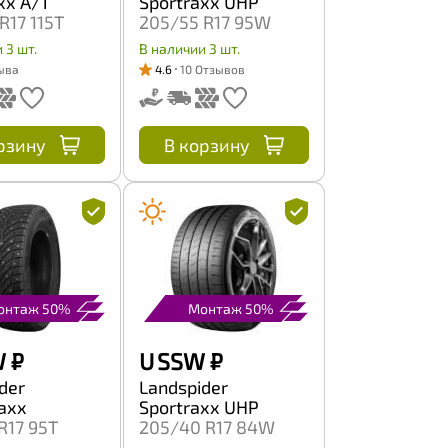
xx A/T
Sportraxx UHP
R17 115T
205/55 R17 95W
 3 шт.
В наличии 3 шт.
ыва
4.6
10 Отзывов
рзину
В корзину
онтаж 50%
Монтаж 50%
W
₽
U SSW
₽
der
Landspider
raxx
Sportraxx UHP
R17 95T
205/40 R17 84W