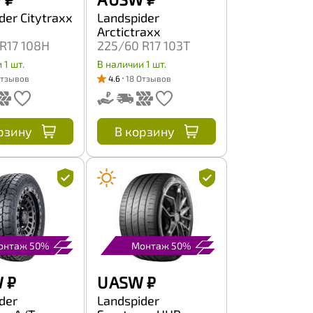
der Citytraxx
Landspider
Arctictraxx
R17 108H
225/60 R17 103T
 1 шт.
В наличии 1 шт.
Отзывов
4.6
18 Отзывов
рзину
В корзину
онтаж 50%
Монтаж 50%
W
₽
U ASW
₽
der
Landspider