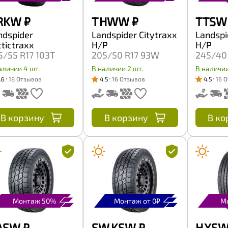
 RKW
₽
T HWW
₽
T TSW
ndspider
Landspider Citytraxx
Landspi
ctictraxx
H/P
H/P
5/55 R17 103T
205/50 R17 93W
245/40
аличии 4 шт.
В наличии 2 шт.
В наличии
.6
18 Отзывов
4.5
16 Отзывов
4.5
16 
В корзину
В корзину
В ко
Монтаж 50%
Монтаж от 0₽
М
 ASW
₽
SW KSW
₽
H XS