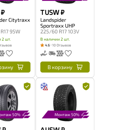
₽
T USW
₽
der Citytraxx
Landspider
Sportraxx UHP
 R17 95W
225/60 R17 103V
 2 шт.
В наличии 2 шт.
Отзывов
4.6
10 Отзывов
рзину
В корзину
онтаж 50%
Монтаж 50%
W
₽
A USW
₽