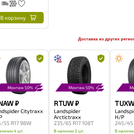
В корзину
Доставка из других регио
Монтаж 50%
Монтаж 50%
М
 NAW
₽
R TUW
₽
T UX
ndspider Citytraxx
Landspider
Landspi
P
Arctictraxx
H/P
5/55 R17 98W
235/65 R17 108T
245/45
аличии 4 шт.
В наличии 2 шт.
В наличии