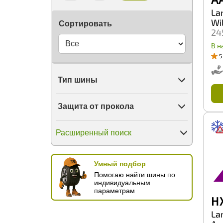
PowerTrac
La
Prinx
Wi
Сортировать
Pulmox
24
Rapid
Riostone
В н
RoadBoss
5
RoadKing
Roadbuster
Тип шины
Roadcruza
Roadmarch
Roador
Защита от прокола
Roadstone
Roadx
RockBlade
Расширенный поиск
Rosava
Rotalla
Royal Black
Умный подбор
Rydanz
Помогаю найти шины по
SWT
индивидуальным
Safecess
параметрам
Sailun
H
Satoya
La
Sava