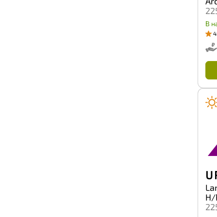
Ar
Secure
22
Sonix
Starmaxx
В н
Sumaxx
4
Sunfull
Sunwide
Superia
Tercelo
Three-A
Tianli
Tigar
Titan
TopTrust
Torero
Tornado
Torque
Total Trust
Tourador
Toyo
U
Tracmax
Trazano
La
Trelleborg
H/
Tri-ace
22
Triangle