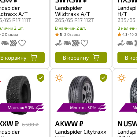
ndspider
Landspider
Landspi
ldtraxx A/T
Wildtraxx A/T
H/T
5/65 R17 111T
265/65 R17 112T
235/65 
аличии 2 шт.
В наличии 2 шт.
В наличии
2 Отзыва
5
2 Отзыва
4.3
10 
В корзину
В корзину
В ко
Монтаж 50%
Монтаж 50%
М
 XXW
₽
A KWW
₽
N US
6 500 ₽
ndspider
Landspider Citytraxx
Landspi