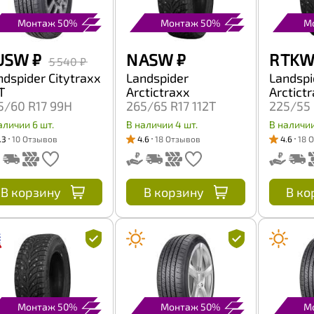
Монтаж 50%
Монтаж 50%
М
 USW
₽
N ASW
₽
R TK
5 540 ₽
ndspider Citytraxx
Landspider
Landspi
T
Arctictraxx
Arctict
5/60 R17 99H
265/65 R17 112T
225/55 
аличии 6 шт.
В наличии 4 шт.
В наличии
.3
10 Отзывов
4.6
18 Отзывов
4.6
18 
В корзину
В корзину
В ко
Монтаж 50%
Монтаж 50%
М