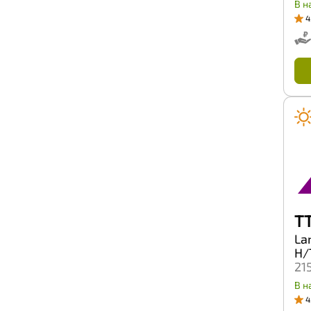
В н
Tunga
4
Tyrex
Unigrip
Uniroyal
Unistar
ViTour Neo
Viatti
Vinmax
Vittos
Voltyre
Vredestein
Wanda
Wanli
Warrior
Westlake
Wincross
T
WindPower
Windforce
La
Winrun
H/
X-Grip
21
Yazd
Yokohama
В н
ZMax
4
Zeetex