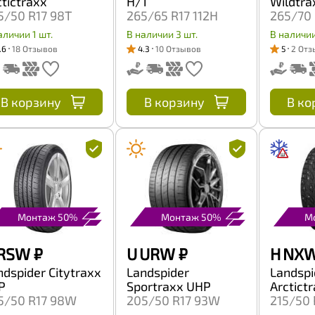
ctictraxx
H/T
Wildtra
5/50 R17 98T
265/65 R17 112H
265/70 
аличии 1 шт.
В наличии 3 шт.
В наличии
.6
18 Отзывов
4.3
10 Отзывов
5
2 Отз
В корзину
В корзину
В ко
Монтаж 50%
Монтаж 50%
М
 RSW
₽
U URW
₽
H NX
ndspider Citytraxx
Landspider
Landspi
P
Sportraxx UHP
Arctict
5/50 R17 98W
205/50 R17 93W
215/50 