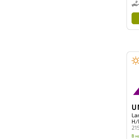
КШЗ
Кама
ОШЗ
U
La
H/
21
В н