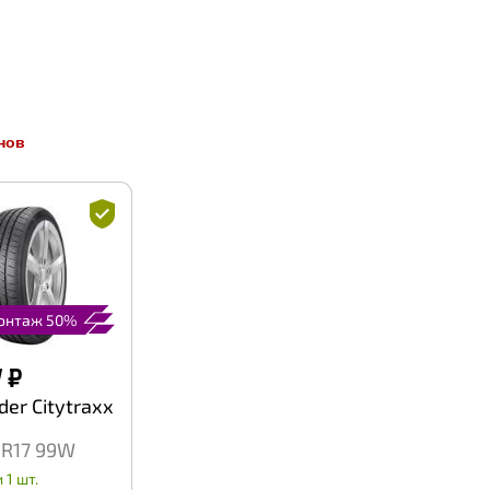
нов
онтаж 50%
W
₽
der Citytraxx
 R17 99W
 1 шт.