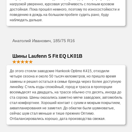
нагрузкой уверенно, курсовая устойчивость с полным кузовом
достойная. Пока прошёл немного, поэтому по износостойкости и
поведению в дождь на большом пробеге судить рано, буду
наблюдать дальше.
Анатолий Иванович, 185/75 R16
Шины Laufenn S Fit EQ LK01B
До этого стояли заводские Hankook Optimo K415, отходили
четыре сезона и около 50 тысяч километров, но пришло время
замены и решил остаться в семье бренда через более доступную
линейку. Стиль езды спокойный, город и трасса в пропорции
восемьдесят на двадцать, на трассе обычно сто десять, иногда до
ста сорока. Шины оказались заметно мягче заводских, автомобиль
стал комфортнее. Хороший контакт с сухим и мокрым покрытием,
аквапланирования не заметил. До обкатки были шумноватые,
сейчас шум стал меньше и тише прежних Оптимо.
Отбалансировались хорошо, дата производства свежая.