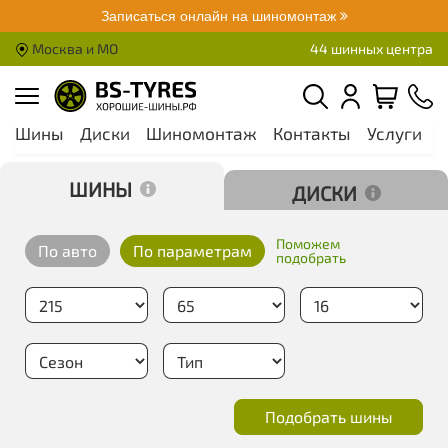
Записаться онлайн на шиномонтаж
Москва и МО
44 шинных центра
Шины
Диски
Шиномонтаж
Контакты
Услуги
А
Шины
Диски
Поможем
По авто
По параметрам
подобрать
Подобрать шины