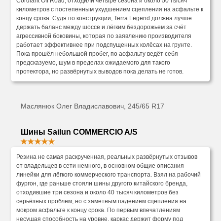
Cordiant Off Road, отходили четыре сезона и около 50 тысяч
километров с постепенным ухудшением сцепления на асфальте к
концу срока. Судя по конструкции, Terra Legend должна лучше
держать баланс между шоссе и лёгким бездорожьем за счёт
агрессивной боковины, которая по заявлению производителя
работает эффективнее при подспущенных колёсах на грунте.
Пока прошёл небольшой пробег, по асфальту ведёт себя
предсказуемо, шум в пределах ожидаемого для такого
протектора, но развёрнутых выводов пока делать не готов.
Маслянюк Олег Владиславович, 245/65 R17
Шины Sailun COMMERCIO A/S
Резина не самая раскрученная, реальных развёрнутых отзывов
от владельцев в сети немного, в основном общие описания
линейки для лёгкого коммерческого транспорта. Взял на рабочий
фургон, где раньше стояли шины другого китайского бренда,
отходившие три сезона и около 40 тысяч километров без
серьёзных проблем, но с заметным падением сцепления на
мокром асфальте к концу срока. По первым впечатлениям
несущая способность на уровне, каркас держит форму под