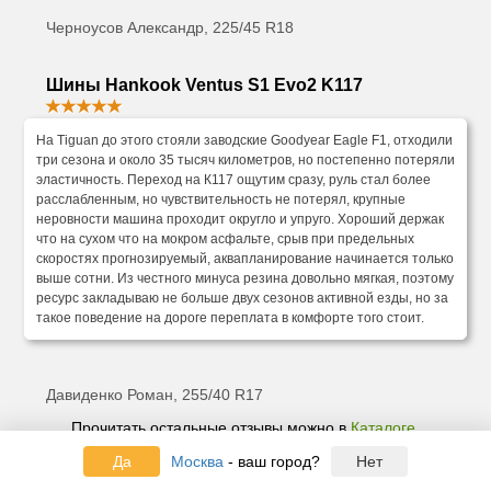
Черноусов Александр, 225/45 R18
Шины Hankook Ventus S1 Evo2 K117
На Tiguan до этого стояли заводские Goodyear Eagle F1, отходили
три сезона и около 35 тысяч километров, но постепенно потеряли
эластичность. Переход на К117 ощутим сразу, руль стал более
расслабленным, но чувствительность не потерял, крупные
неровности машина проходит округло и упруго. Хороший держак
что на сухом что на мокром асфальте, срыв при предельных
скоростях прогнозируемый, аквапланирование начинается только
выше сотни. Из честного минуса резина довольно мягкая, поэтому
ресурс закладываю не больше двух сезонов активной езды, но за
такое поведение на дороге переплата в комфорте того стоит.
Давиденко Роман, 255/40 R17
Прочитать остальные отзывы можно в
Каталоге
.
Да
Москва
- ваш город?
Нет