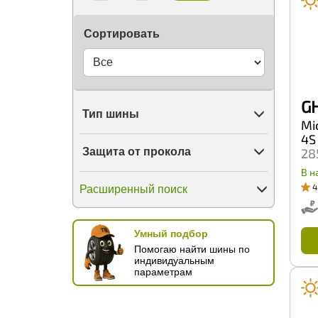
Firemax
Firestone
Сортировать
Force Land
Forerunner
Formula (Pirelli)
Fortune
FronWay
G
GT Radial
Тип шины
Galaxy
Mic
General
4S
GiTi
Защита от прокола
28
Ginell
Gislaved
В н
Golden Crown
4
Расширенный поиск
Goldstone
Goodride
Goodyear
Умный подбор
Greentrac
Помогаю найти шины по
Grenlander
индивидуальным
Gripmax
параметрам
Habilead
Haida
Hankook