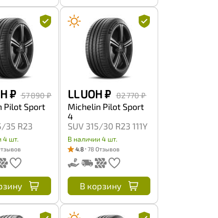
OH
₽
LL UOH
₽
57 890 ₽
82 770 ₽
 Pilot Sport
Michelin Pilot Sport
4
5/35 R23
SUV 315/30 R23 111Y
 4 шт.
В наличии 4 шт.
Отзывов
4.8
78 Отзывов
рзину
В корзину