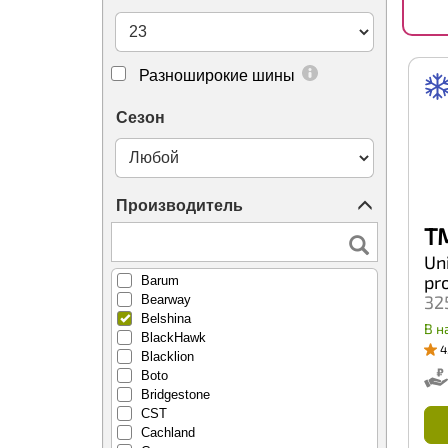
Antares
Aosen
Aplus
Arduzza
Разноширокие шины
Arivo
Armstrong
Сезон
Ascenso
Atturo
Austone
Autogreen
Производитель
BFGoodrich
BKT
T
Barez
Uni
Bars
pr
Barum
32
Bearway
Belshina
В н
BlackHawk
4
Blacklion
Boto
Bridgestone
CST
Cachland