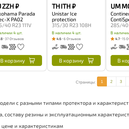
 ZZH
₽
TH ITH
₽
UM M
kohama Parada
Unistar Ice
Contine
ec-X PA02
protection
ContiSp
5/40 R23 111V
315/30 R23 108H
285/40 
аличии 4 шт.
В наличии 4 шт.
В наличии
.8
37 Отзывов
4.6
6 Отзывов
4.7
15 
В корзину
В корзину
В ко
1
2
3
Страницы:
модели с разными типами протектора и характерис
а, составу резины и эксплуатационным характерис
, цене и характеристикам