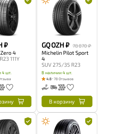
H
₽
GQ OZH
₽
78 870 ₽
P Zero 4
Michelin Pilot Sport
R23 111Y
4
SUV 275/35 R23
108Y
 4 шт.
В наличии 4 шт.
Отзыва
4.8
78 Отзывов
рзину
В корзину