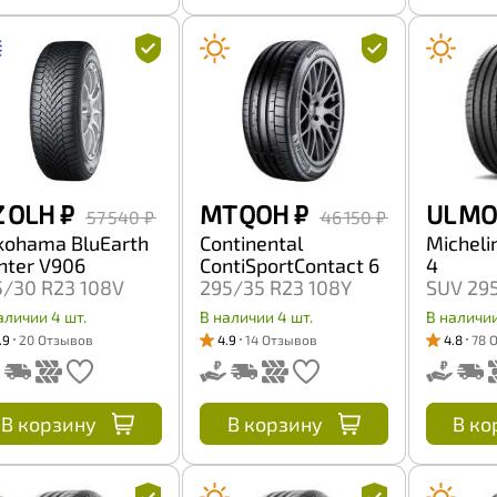
Z OLH
₽
MT QOH
₽
UL M
57 540 ₽
46 150 ₽
kohama BluEarth
Continental
Michelin
nter V906
ContiSportContact 6
4
5/30 R23 108V
295/35 R23 108Y
SUV 29
108Y
аличии 4 шт.
В наличии 4 шт.
В наличии
.9
20 Отзывов
4.9
14 Отзывов
4.8
78 
В корзину
В корзину
В ко