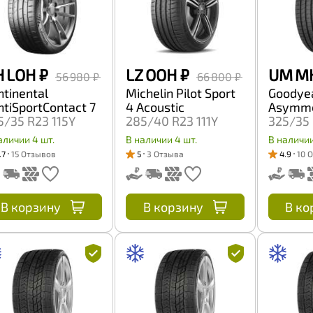
H LOH
₽
LZ OOH
₽
UM M
56 980 ₽
66 800 ₽
ntinental
Michelin Pilot Sport
Goodyea
ntiSportContact 7
4 Acoustic
Asymme
5/35 R23 115Y
285/40 R23 111Y
325/35 
аличии 4 шт.
В наличии 4 шт.
В наличии
.7
15 Отзывов
5
3 Отзыва
4.9
10 
В корзину
В корзину
В ко