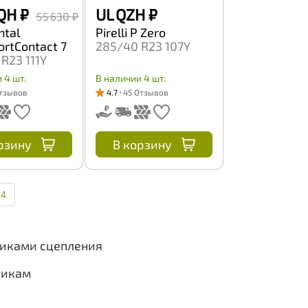
QH
₽
UL QZH
₽
55 630 ₽
ntal
Pirelli P Zero
ortContact 7
285/40 R23 107Y
R23 111Y
 4 шт.
В наличии 4 шт.
Отзывов
4.7
45 Отзывов
рзину
В корзину
4
тиками сцепления
тикам