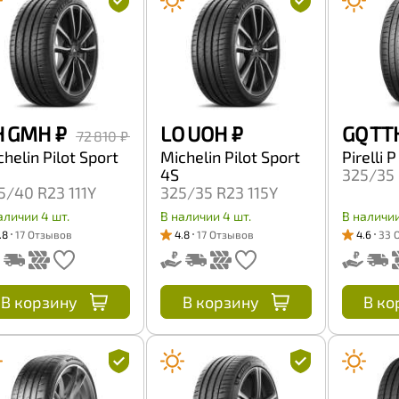
H GMH
₽
LO UOH
₽
GQ TT
72 810 ₽
helin Pilot Sport
Michelin Pilot Sport
Pirelli 
4S
325/35 
5/40 R23 111Y
325/35 R23 115Y
аличии 4 шт.
В наличии 4 шт.
В наличии
.8
17 Отзывов
4.8
17 Отзывов
4.6
33 
В корзину
В корзину
В ко