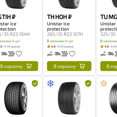
 TIH
₽
TH HOH
₽
TU M
star Ice
Unistar Ice
Unistar 
otection
protection
protect
5/35 R23 104H
285/35 R23 107H
325/35 
аличии 4 шт.
В наличии 4 шт.
В наличии
.6
6 Отзывов
4.6
6 Отзывов
4.6
6 О
В корзину
В корзину
В ко