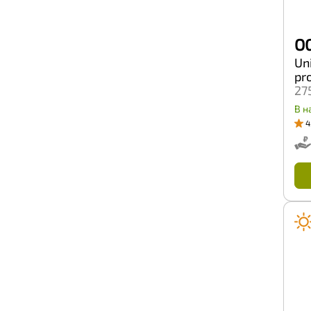
Lassa
Laufenn
Leao
OG
Linglong
LongMarch
Uni
Marshal
pr
Massimo
27
Matador
В н
Maxam
4
Maxxis
Mazzini
Meteor
Metzeler
Michelin
Mirage
Mitas
Nankang
Nexen
Nitto
Nokian Tyres
OGreen
Onyx
Otani
Ovation