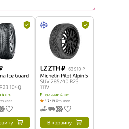
₽
LZ ZTH
₽
63 910 ₽
a Ice Guard
Michelin Pilot Alpin 5
SUV 285/40 R23
R23 104Q
111V
 4 шт.
В наличии 4 шт.
Отзывов
4.7
19 Отзывов
рзину
В корзину