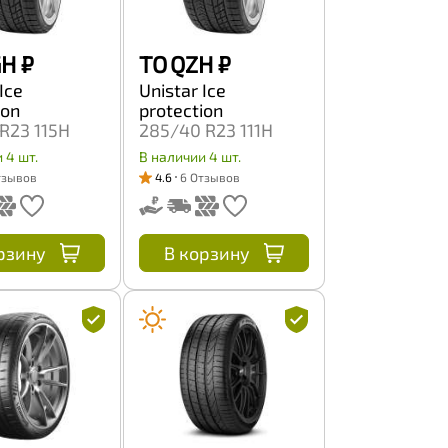
GH
₽
TO QZH
₽
Ice
Unistar Ice
ion
protection
R23 115H
285/40 R23 111H
 4 шт.
В наличии 4 шт.
тзывов
4.6
6 Отзывов
рзину
В корзину