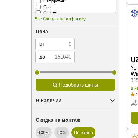
Cargopower
Ceat
Centara
Все бренды по алфавиту
Comforser
Compasal
Continental
Цена
Contyre
Cooper
от
Cordiant
Crossleader
до
U
Davanti
Deestone
Yo
Delinte
Wi
Delmax
31
Doublecoin
Подобрать шины
В н
Doublestar
4
Dunlop
В наличии
Duraturn
Dynamo
Ecotyre
Emrald
Скидка на монтаж
Evergreen
Falken
100%
50%
Не важно
Federal