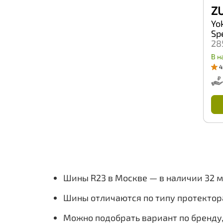
ZU
Ozka
Pace
Yo
Petlas
Sp
Petroshina
28
Pirelli
PowerTrac
В н
Prinx
4
Pulmox
Rapid
Riostone
RoadBoss
RoadKing
Roadbuster
Roadcruza
Roadmarch
Roador
Roadstone
Roadx
Шины R23 в Москве — в наличии 32 
RockBlade
Rosava
Шины отличаются по типу протектор
Rotalla
Royal Black
Можно подобрать вариант по бренду
Rydanz