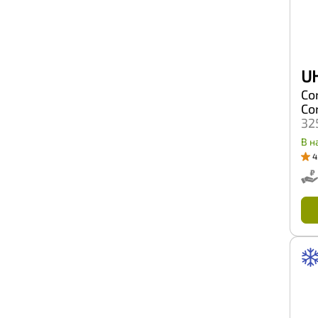
Headway
Hifly
ILink
Ikon (Nokian Tyres)
Ikon Nordman
Imperial
U
Inroad
Co
Jess Tire
Co
Joyroad
32
Kapsen
Kavir Tire
В н
Kenda
4
Kinforest
King tyre
Kingnate
Kleber
Kpatos
Kumho
Kustone
Lande
Landrock
Landsail
Landspider
Lanvigator