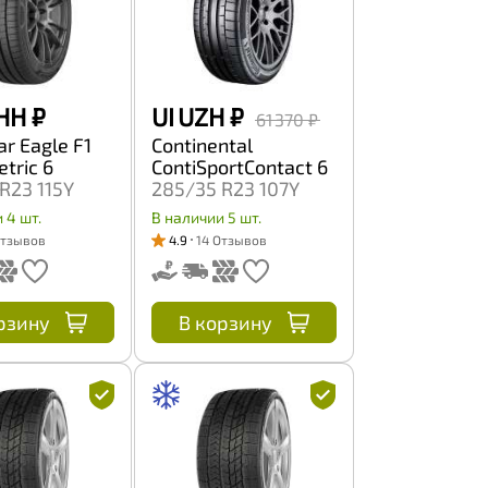
HH
₽
UI UZH
₽
61 370 ₽
r Eagle F1
Continental
tric 6
ContiSportContact 6
R23 115Y
285/35 R23 107Y
 4 шт.
В наличии 5 шт.
Отзывов
4.9
14 Отзывов
рзину
В корзину