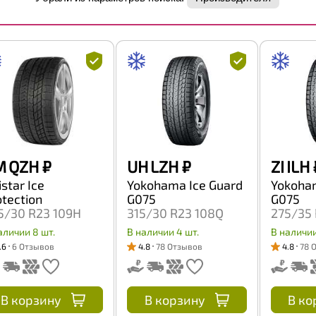
M QZH
₽
UH LZH
₽
ZI ILH
star Ice
Yokohama Ice Guard
Yokoham
otection
G075
G075
5/30 R23 109H
315/30 R23 108Q
275/35 
аличии 8 шт.
В наличии 4 шт.
В наличии
.6
6 Отзывов
4.8
78 Отзывов
4.8
78 
В корзину
В корзину
В ко